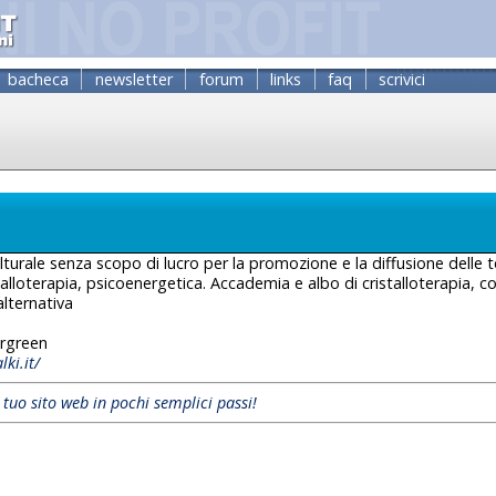
bacheca
newsletter
forum
links
faq
scrivici
turale senza scopo di lucro per la promozione e la diffusione delle t
istalloterapia, psicoenergetica. Accademia e albo di cristalloterapia, co
lternativa
rgreen
ki.it/
l tuo sito web in pochi semplici passi!