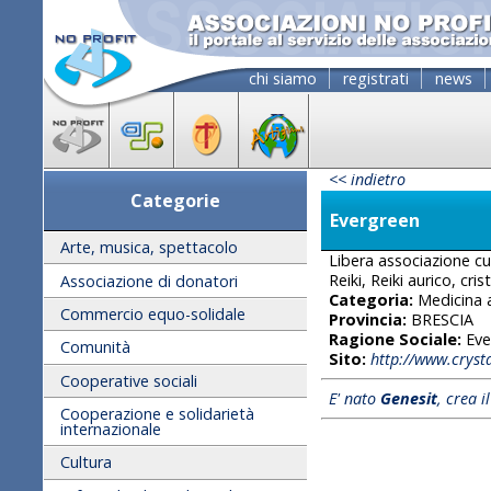
chi siamo
registrati
news
<< indietro
Categorie
Evergreen
Arte, musica, spettacolo
Libera associazione cul
Reiki, Reiki aurico, cr
Associazione di donatori
Categoria:
Medicina a
Commercio equo-solidale
Provincia:
BRESCIA
Ragione Sociale:
Eve
Comunità
Sito:
http://www.crystal
Cooperative sociali
E' nato
Genesit
, crea i
Cooperazione e solidarietà
internazionale
Cultura