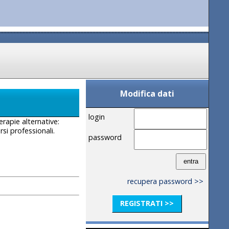
Modifica dati
login
erapie alternative:
rsi professionali.
password
recupera password >>
REGISTRATI >>