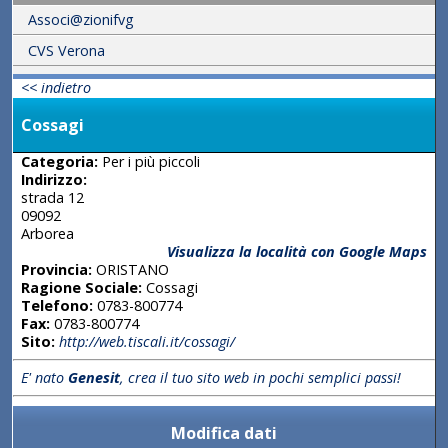
Associ@zionifvg
CVS Verona
<< indietro
Cossagi
Categoria:
Per i più piccoli
Indirizzo:
strada 12
09092
Arborea
Visualizza la località con Google Maps
Provincia:
ORISTANO
Ragione Sociale:
Cossagi
Telefono:
0783-800774
Fax:
0783-800774
Sito:
http://web.tiscali.it/cossagi/
E' nato
Genesit
, crea il tuo sito web in pochi semplici passi!
Modifica dati