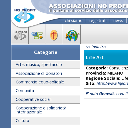
chi siamo
registrati
news
<< indietro
Categorie
Life Art
Arte, musica, spettacolo
Categoria:
Consulen
Provincia:
MILANO
Associazione di donatori
Ragione Sociale:
Life
Commercio equo-solidale
Sito:
http://www.lifeart
Comunità
E' nato
Genesit
, crea i
Cooperative sociali
Cooperazione e solidarietà
internazionale
Cultura