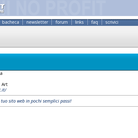
bacheca
newsletter
forum
links
faq
scrivici
za
 Art
.it/
l tuo sito web in pochi semplici passi!