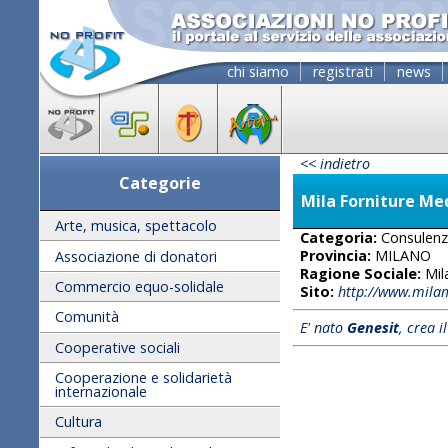
chi siamo
registrati
news
<< indietro
Categorie
Mila Forniture Me
Arte, musica, spettacolo
Categoria:
Consulen
Provincia:
MILANO
Associazione di donatori
Ragione Sociale:
Mil
Commercio equo-solidale
Sito:
http://www.milam
Comunità
E' nato
Genesit
, crea i
Cooperative sociali
Cooperazione e solidarietà
internazionale
Cultura