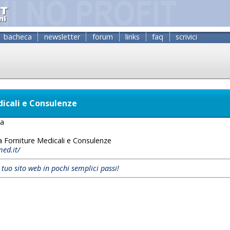
bacheca
newsletter
forum
links
faq
scrivici
dicali e Consulenze
za
a Forniture Medicali e Consulenze
ed.it/
l tuo sito web in pochi semplici passi!