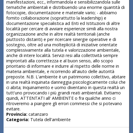
manifestazioni, ecc., informandola e sensibilizzandola sulle
tematiche ambientali e distribuendo una enorme quantità di
fotocopie, documentazione e materiale vario; - abbiamo
fornito collaborazione (soprattutto la leadership) e
documentazione specialistica ad Enti ed Istituzioni di altre
località per cercare di avviare esperienze simili alla nostra
organizzazione anche in altre realtà territoriali (anche
piuttosto distanti) e per ricercare sinergie operative e di
sostegno, oltre ad una molteplicità di iniziative orientate
complessivamente alla tutela e valorizzazione ambientale,
anche di intere località. Servizi resi alla collettività sempre
improntati alla correttezza e al buon senso, allo scopo
prioritario di informare e indurre al rispetto delle norme in
materia ambientale, e ricorrendo all'aiuto delle autorità
preposte. N.B. L'ambiente è un patrimonio collettivo, abitare
in una realtà inquinata danneggia psicologicamente colui che
ci abita; Inquinamento e uomo diventano in questa realtà un
tutt'uno provocando i più grandi reati ambientali. Evitiamo
quindi, ATTENTATI all' AMBIENTE o fra qualche anno ci
ritroveremo a piangere gli errori commessi che si potevano
evitare.
Provincia:
catanzaro
Categoria:
Tutela dell'ambiente