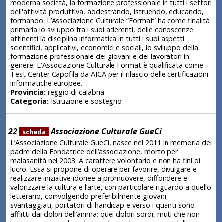
moderna società, la formazione professionale in tutti i settori
dell'attività produttiva, addestrando, istruendo, educando,
formando. L’Associazione Culturale “Format” ha come finalità
primaria lo sviluppo fra i suoi aderenti, delle conoscenze
attinenti la disciplina informatica in tutti i suoi aspetti
scientifici, applicativi, economici e sociali, lo sviluppo della
formazione professionale dei giovani e dei lavoratori in
genere. L'Associazione Culturale Format è qualificata come
Test Center Capofila da AICA per il rilascio delle certificazioni
informatiche europee.
Provincia:
reggio di calabria
Categoria:
Istruzione e sostegno
22
Associazione Culturale GueCi
scheda
L’Associazione Culturale GueCi, nasce nel 2011 in memoria del
padre della Fondatrice dell’associazione, morto per
malasanità nel 2003. A carattere volontario e non ha fini di
lucro. Essa si propone di operare per favorire, divulgare e
realizzare iniziative idonee a promuovere, diffondere e
valorizzare la cultura e l’arte, con particolare riguardo a quello
letterario, coinvolgendo preferibilmente giovani,
svantaggiati, portatori di handicap e verso i quanti sono
afflitti dai dolori dell’anima; quei dolori sordi, muti che non