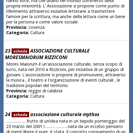
hanno voce, ma che urlano nel mondo sommerso della
propria interiorità. L’ Associazione si propone come punto di
riferimento attraverso iniziative letterarie a trasmettere
l’amore per la scrittura, ma anche della lettura come un bene
per la persona e come valore sociale.
Provincia:
cosenza
Categoria:
Cultura
23
ASSOCIAZIONE CULTURALE
scheda
MORESMAIORUM RIZZICONI
Mores Maiorum è un'associazione culturale, senza scopo di
lucro, nata nel 2010 a Rizziconi, per iniziativa di un gruppo di
giovani. L'associazione si propone di promuovere, attraverso
la musica , il teatro e l'organizzazione di eventi culturali , le
tradizioni popolari del territorio.
Provincia:
reggio di calabria
Categoria:
Cultura
24
associazione culturale mythos
scheda
……………….frutto di un’idea nata in un tiepido pomeriggio del
23 marzo del 2001 !………. ………..nata da un eccelso pensiero
di menti libere è pure ,è stata ,il concreto coronamento di un