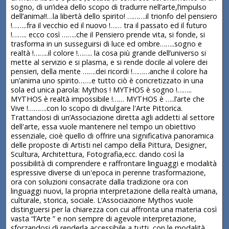
sogno, di un’idea dello scopo di tradurre nell’arte,l’impulso
dell’anima!!…la libertà dello spirito! ……….il trionfo del pensiero
!……..fra il vecchio ed il nuovo !…… tra il passato ed il futuro
!…….. ecco così ……..che il Pensiero prende vita, si fonde, si
trasforma in un susseguirsi di luce ed ombre……..sogno e
realtà !……..il colore !…….. la cosa più grande dell’universo si
mette al servizio e si plasma, e si rende docile al volere dei
pensieri, della mente …….dei ricordi !………anche il colore ha
un’anima uno spirito…….e tutto ciò è concretizzato in una
sola ed unica parola: Mythos ! MYTHOS è sogno !……..
MYTHOS è realtà impossibile !…… MYTHOS è …..l’arte che
Vive !……….con lo scopo di divulgare l'Arte Pittorica.
Trattandosi di un’Associazione diretta agli addetti al settore
dell'arte, essa vuole mantenere nel tempo un obiettivo
essenziale, cioè quello di offrire una significativa panoramica
delle proposte di Artisti nel campo della Pittura, Designer,
Scultura, Architettura, Fotografia,ecc. dando così la
possibilità di comprendere e raffrontare linguaggi e modalità
espressive diverse di un'epoca in perenne trasformazione,
ora con soluzioni consacrate dalla tradizione ora con
linguaggi nuovi, la propria interpretazione della realtà umana,
culturale, storica, sociale. L’Associazione Mythos vuole
distinguersi per la chiarezza con cui affronta una materia così
vasta “l’Arte ” e non sempre di agevole interpretazione,
sforzandosi di renderla accessibile a tutti, con le modalità