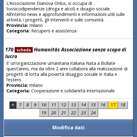
L’Associazione Dianova Onlus, si occupa di
tossicodipendenze (droga e alcol) e disagio sociale.
All’interno news e approfondimenti e informazioni utili sulle
attività, i progetti, gli interventi e sulle comunità.
Provincia:
milano
Categoria:
Recupero e assistenza
170
Humanitàs Associazione senza scopo di
scheda
lucro
E’ un’organizzazione umanitaria italiana Nata a Bollate
quest’anno, ma da oltre 2 anni collabora alla realizzazione di
progetti di lotta alla povertà disaggio sociale in Italia e
l’estero.
Provincia:
milano
Categoria:
Cooperazione e solidarietà internazionale
<
7
8
9
10
11
12
13
14
15
16
17
18
19
20
21
22
23
24
Modifica dati