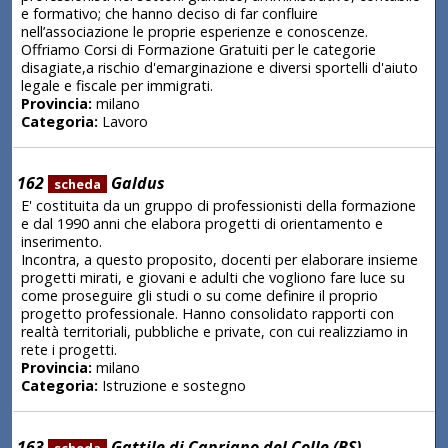
e formativo; che hanno deciso di far confluire
nell’associazione le proprie esperienze e conoscenze.
Offriamo Corsi di Formazione Gratuiti per le categorie
disagiate,a rischio d'emarginazione e diversi sportelli d'aiuto
legale e fiscale per immigrati.
Provincia:
milano
Categoria:
Lavoro
162
Galdus
scheda
E' costituita da un gruppo di professionisti della formazione
e dal 1990 anni che elabora progetti di orientamento e
inserimento.
Incontra, a questo proposito, docenti per elaborare insieme
progetti mirati, e giovani e adulti che vogliono fare luce su
come proseguire gli studi o su come definire il proprio
progetto professionale. Hanno consolidato rapporti con
realtà territoriali, pubbliche e private, con cui realizziamo in
rete i progetti.
Provincia:
milano
Categoria:
Istruzione e sostegno
163
Gattile di Capriano del Colle (BS)
scheda