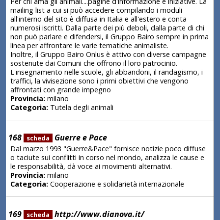
Per chi ama gli animali....pagine d'informazione e iniziative. La
mailing list a cui si può accedere compilando i moduli
all'interno del sito è diffusa in Italia e all'estero e conta
numerosi iscritti. Dalla parte dei più deboli, dalla parte di chi
non può parlare e difendersi, il Gruppo Bairo sempre in prima
linea per affrontare le varie tematiche animaliste.
Inoltre, il Gruppo Bairo Onlus è attivo con diverse campagne
sostenute dai Comuni che offrono il loro patrocinio.
L'insegnamento nelle scuole, gli abbandoni, il randagismo, i
traffici, la vivisezione sono i primi obiettivi che vengono
affrontati con grande impegno
Provincia:
milano
Categoria:
Tutela degli animali
168
Guerre e Pace
scheda
Dal marzo 1993 "Guerre&Pace" fornisce notizie poco diffuse
o taciute sui conflitti in corso nel mondo, analizza le cause e
le responsabilità, dà voce ai movimenti alternativi.
Provincia:
milano
Categoria:
Cooperazione e solidarietà internazionale
169
http://www.dianova.it/
scheda