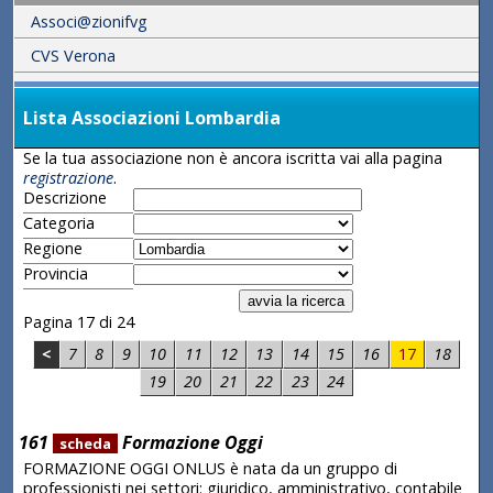
Associ@zionifvg
CVS Verona
Lista Associazioni Lombardia
Se la tua associazione non è ancora iscritta vai alla pagina
registrazione
.
Descrizione
Categoria
Regione
Provincia
Pagina 17 di 24
<
7
8
9
10
11
12
13
14
15
16
17
18
19
20
21
22
23
24
161
Formazione Oggi
scheda
FORMAZIONE OGGI ONLUS è nata da un gruppo di
professionisti nei settori: giuridico, amministrativo, contabile