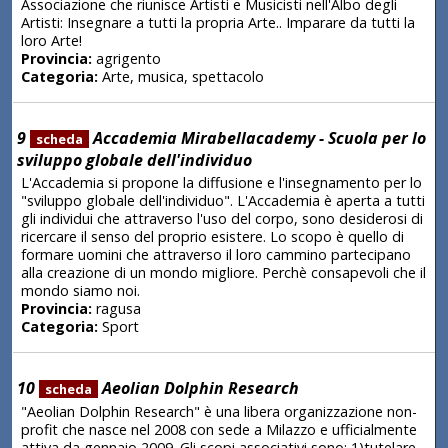
Associazione che riunisce Artisti e Musicisti nell'Albo degli
Artisti: Insegnare a tutti la propria Arte.. Imparare da tutti la
loro Arte!
Provincia:
agrigento
Categoria:
Arte, musica, spettacolo
9
Accademia Mirabellacademy - Scuola per lo
scheda
sviluppo globale dell'individuo
L'Accademia si propone la diffusione e l'insegnamento per lo
"sviluppo globale dell'individuo". L'Accademia è aperta a tutti
gli individui che attraverso l'uso del corpo, sono desiderosi di
ricercare il senso del proprio esistere. Lo scopo è quello di
formare uomini che attraverso il loro cammino partecipano
alla creazione di un mondo migliore. Perchè consapevoli che il
mondo siamo noi.
Provincia:
ragusa
Categoria:
Sport
10
Aeolian Dolphin Research
scheda
"Aeolian Dolphin Research" è una libera organizzazione non-
profit che nasce nel 2008 con sede a Milazzo e ufficialmente
attiva da gennaio 2009. Gli scopi associativi sono: 1)tutelare