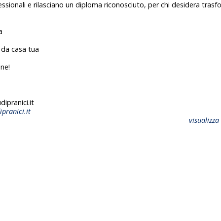
essionali e rilasciano un diploma riconosciuto, per chi desidera trasf
a
da casa tua
one!
ipranici.it
pranici.it
visualizza 