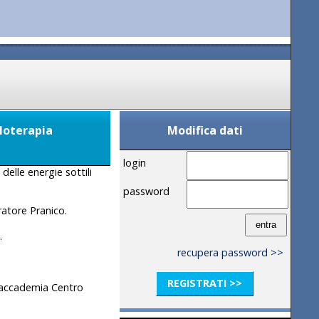
loterapia
Modifica dati
login
elle energie sottili
password
ratore Pranico.
.
recupera password >>
REGISTRATI >>
all'accademia Centro