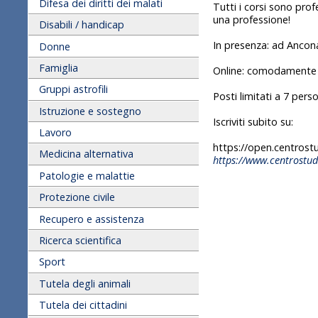
Difesa dei diritti dei malati
Tutti i corsi sono prof
una professione!
Disabili / handicap
In presenza: ad Ancon
Donne
Famiglia
Online: comodamente 
Gruppi astrofili
Posti limitati a 7 pers
Istruzione e sostegno
Iscriviti subito su:
Lavoro
https://open.centrostud
Medicina alternativa
https://www.centrostudi
Patologie e malattie
Protezione civile
Recupero e assistenza
Ricerca scientifica
Sport
Tutela degli animali
Tutela dei cittadini