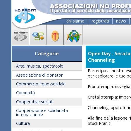
chi siamo
registrati
news
Categorie
Open Day - Serata
Channeling
Arte, musica, spettacolo
Partecipa al nostro ev
Associazione di donatori
per esplorare le tue pot
Commercio equo-solidale
Pranoterapia: risvegli
Comunità
Cristalloterapia: impar
Cooperative sociali
Channeling: approfondi
Cooperazione e solidarietà
internazionale
Alla fine della lezione 
Studi Pranici.
Cultura