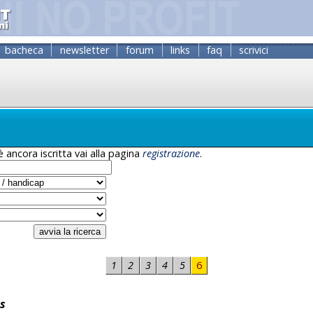
bacheca
newsletter
forum
links
faq
scrivici
 ancora iscritta vai alla pagina
registrazione
.
1
2
3
4
5
6
s