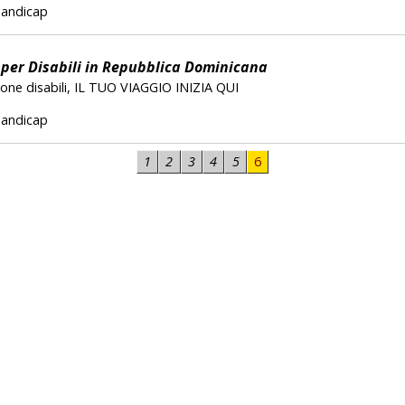
 handicap
per Disabili in Repubblica Dominicana
sone disabili, IL TUO VIAGGIO INIZIA QUI
 handicap
1
2
3
4
5
6