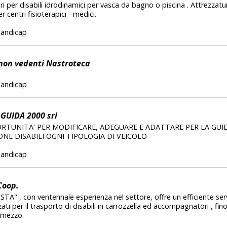
ri per disabili idrodinamici per vasca da bagno o piscina . Attrezzatu
er centri fisioterapici - medici.
 handicap
 non vedenti Nastroteca
 handicap
GUIDA 2000 srl
RTUNITA' PER MODIFICARE, ADEGUARE E ADATTARE PER LA GUIDA
NE DISABILI OGNI TIPOLOGIA DI VEICOLO
 handicap
Coop.
TA" , con ventennale esperienza nel settore, offre un efficiente ser
ati per il trasporto di disabili in carrozzella ed accompagnatori , fi
omezzo.