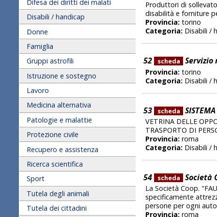
Difesa dei diritti dei malati
Produttori di sollevato
disabilità e forniture p
Disabili / handicap
Provincia:
torino
Categoria:
Disabili /
Donne
Famiglia
52
Servizio
Gruppi astrofili
scheda
Provincia:
torino
Istruzione e sostegno
Categoria:
Disabili /
Lavoro
Medicina alternativa
53
SISTEMA 
scheda
Patologie e malattie
VETRINA DELLE OPPO
TRASPORTO DI PERSO
Protezione civile
Provincia:
roma
Categoria:
Disabili /
Recupero e assistenza
Ricerca scientifica
54
Società 
scheda
Sport
La Società Coop. "FAUS
Tutela degli animali
specificamente attrezz
persone per ogni aut
Tutela dei cittadini
Provincia:
roma