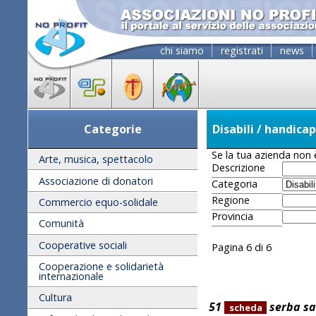
chi siamo
registrati
news
Categorie
Disabili / handicap
Se la tua azienda non è
Arte, musica, spettacolo
Descrizione
Associazione di donatori
Categoria
Regione
Commercio equo-solidale
Provincia
Comunità
Cooperative sociali
Pagina 6 di 6
Cooperazione e solidarietà
internazionale
Cultura
51
serba sa
scheda