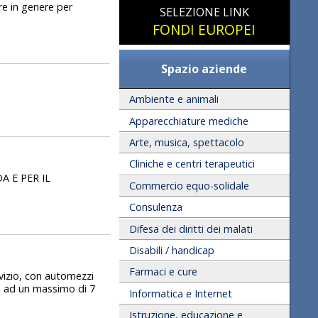
re in genere per
SELEZIONE LINK
FONDI EUROPEI
Spazio aziende
Ambiente e animali
Apparecchiature mediche
Arte, musica, spettacolo
Cliniche e centri terapeutici
 E PER IL
Commercio equo-solidale
Consulenza
Difesa dei diritti dei malati
Disabili / handicap
Farmaci e cure
vizio, con automezzi
no ad un massimo di 7
Informatica e Internet
Istruzione, educazione e