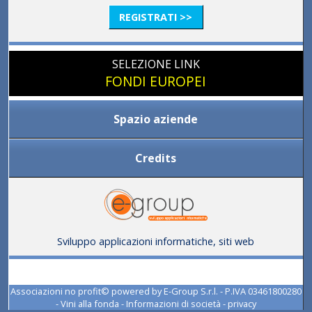
REGISTRATI >>
SELEZIONE LINK
FONDI EUROPEI
Spazio aziende
Credits
Sviluppo applicazioni informatiche, siti web
Associazioni no profit© powered by
E-Group S.r.l. - P.IVA 03461800280
-
Vini alla fonda
-
Informazioni di società
-
privacy