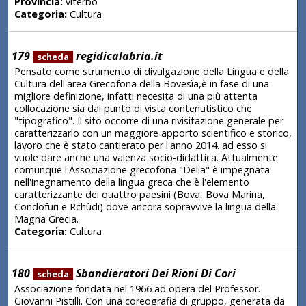
Provincia:
viterbo
Categoria:
Cultura
179
regidicalabria.it
scheda
Pensato come strumento di divulgazione della Lingua e della
Cultura dell'area Grecofona della Bovesìa,è in fase di una
migliore definizione, infatti necesita di una più attenta
collocazione sia dal punto di vista contenutistico che
"tipografico". Il sito occorre di una rivisitazione generale per
caratterizzarlo con un maggiore apporto scientifico e storico,
lavoro che è stato cantierato per l'anno 2014. ad esso si
vuole dare anche una valenza socio-didattica. Attualmente
comunque l'Associazione grecofona "Delia" è impegnata
nell'inegnamento della lingua greca che è l'elemento
caratterizzante dei quattro paesini (Bova, Bova Marina,
Condofuri e Rchùdi) dove ancora sopravvive la lingua della
Magna Grecia.
Categoria:
Cultura
180
Sbandieratori Dei Rioni Di Cori
scheda
Associazione fondata nel 1966 ad opera del Professor.
Giovanni Pistilli. Con una coreografia di gruppo, generata da