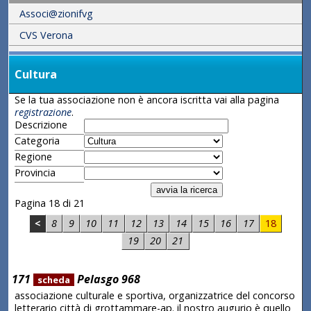
Associ@zionifvg
CVS Verona
Cultura
Se la tua associazione non è ancora iscritta vai alla pagina
registrazione
.
Descrizione
Categoria
Regione
Provincia
Pagina 18 di 21
<
8
9
10
11
12
13
14
15
16
17
18
19
20
21
171
Pelasgo 968
scheda
associazione culturale e sportiva, organizzatrice del concorso
letterario città di grottammare-ap. il nostro augurio è quello