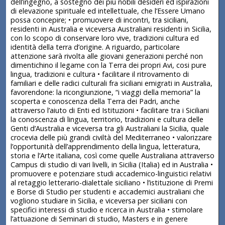
dell’ingegno, a sostegno dei più nobili desideri ed ispirazioni
di elevazione spirituale ed intellettuale, che l’Essere Umano
possa concepire; • promuovere di incontri, tra siciliani,
residenti in Australia e viceversa Australiani residenti in Sicilia,
con lo scopo di conservare loro vive, tradizioni cultura ed
identità della terra d’origine. A riguardo, particolare
attenzione sarà rivolta alle giovani generazioni perché non
dimentichino il legame con la Terra dei propri Avi, cosi pure
lingua, tradizioni e cultura • facilitare il ritrovamento di
familiari e delle radici culturali fra siciliani emigrati in Australia,
favorendone: la ricongiunzione, “i viaggi della memoria” la
scoperta e conoscenza della Terra dei Padri, anche
attraverso l’aiuto di Enti ed Istituzioni • facilitare tra i Siciliani
la conoscenza di lingua, territorio, tradizioni e cultura delle
Genti d’Australia e viceversa tra gli Australiani la Sicilia, quale
crocevia delle più grandi civiltà del Mediterraneo • valorizzare
l’opportunità dell’apprendimento della lingua, letteratura,
storia e l’Arte italiana, così come quelle Australiana attraverso
Campus di studio di vari livelli, in Sicilia (Italia) ed in Australia •
promuovere e potenziare studi accademico-linguistici relativi
al retaggio letterario-dialettale siciliano • l’istituzione di Premi
e Borse di Studio per studenti e accademici australiani che
vogliono studiare in Sicilia, e viceversa per siciliani con
specifici interessi di studio e ricerca in Australia • stimolare
l’attuazione di Seminari di studio, Masters e in genere