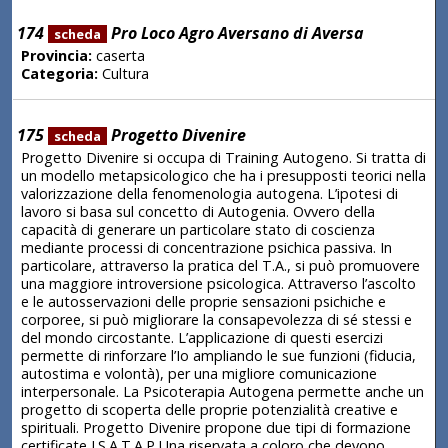
174
Pro Loco Agro Aversano di Aversa
scheda
Provincia:
caserta
Categoria:
Cultura
175
Progetto Divenire
scheda
Progetto Divenire si occupa di Training Autogeno. Si tratta di
un modello metapsicologico che ha i presupposti teorici nella
valorizzazione della fenomenologia autogena. L’ipotesi di
lavoro si basa sul concetto di Autogenia. Ovvero della
capacità di generare un particolare stato di coscienza
mediante processi di concentrazione psichica passiva. In
particolare, attraverso la pratica del T.A., si può promuovere
una maggiore introversione psicologica. Attraverso l’ascolto
e le autosservazioni delle proprie sensazioni psichiche e
corporee, si può migliorare la consapevolezza di sé stessi e
del mondo circostante. L’applicazione di questi esercizi
permette di rinforzare l’Io ampliando le sue funzioni (fiducia,
autostima e volontà), per una migliore comunicazione
interpersonale. La Psicoterapia Autogena permette anche un
progetto di scoperta delle proprie potenzialità creative e
spirituali. Progetto Divenire propone due tipi di formazione
certificate I.S.A.T.A.P Una riservata a coloro che devono