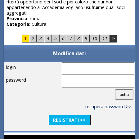
riterrà opportuno per i soci e per coloro che pur non
appartenendo all’Accademia vogliano usufruirne quali soci
aggregati.
Provincia:
roma
Categoria:
Cultura
1
2
3
4
5
6
7
8
9
10
11
>
Modifica dati
login
password
recupera password >>
REGISTRATI >>