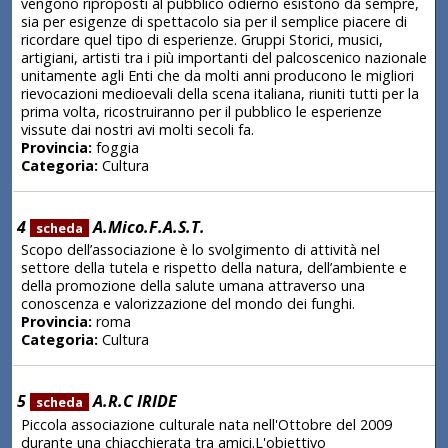
vengono riproposti al pubblico odierno esistono da sempre,
sia per esigenze di spettacolo sia per il semplice piacere di
ricordare quel tipo di esperienze. Gruppi Storici, musici,
artigiani, artisti tra i più importanti del palcoscenico nazionale
unitamente agli Enti che da molti anni producono le migliori
rievocazioni medioevali della scena italiana, riuniti tutti per la
prima volta, ricostruiranno per il pubblico le esperienze
vissute dai nostri avi molti secoli fa.
Provincia:
foggia
Categoria:
Cultura
4
A.Mico.F.A.S.T.
scheda
Scopo dell’associazione è lo svolgimento di attività nel
settore della tutela e rispetto della natura, dell’ambiente e
della promozione della salute umana attraverso una
conoscenza e valorizzazione del mondo dei funghi.
Provincia:
roma
Categoria:
Cultura
5
A.R.C IRIDE
scheda
Piccola associazione culturale nata nell'Ottobre del 2009
durante una chiacchierata tra amici.L'obiettivo