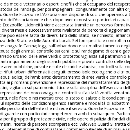
da medici veterinari o esperti cinofili) che si occupano del recupero,
ustodia dei randagi, per poi impegnarsi, congiuntamente con altri org
o. Guardie Ecozoofile L’Associazione dispone di soci che operano, a t
nto dell’Associazione e che, dopo aver dimostrato particolari capaci
e Ecozoofile. L’idoneità viene accertata tramite un percorso formativ
di diversi mesi e successivamente rivalutata da percorsi di aggiornam
he può essere fatta da diversi Enti dello Stato, se richiesto, affianc
anza dello Stato e delle Autorità Locali. Settori specifici e controlli in
: anagrafe Canina; leggi sull’abbandono e sul maltrattamento degli 
enuta degli animali; controllo sui canili e sul randagismo di cani e gat
l’arredo urbano; delle aree verdi o protette; vigilanza sul patrimonio a
anti-inquinamento degli scarichi pubblici e privati; controllo delle depo
 aree pubbliche, private e sulle discariche abusive; controlli sulla c
 rifiuti urbani differenziati eseguiti presso isole ecologiche o altri pu
usi edilizi) dell’ambiente; deturpamento di aree verdi e controllo p
otta ai piromani; prevenzione e repressione del maltrattamento degli
ni, vigilanza sul patrimonio ittico e sulla disciplina dell’esercizio de
repressione del bracconaggio e controlli sull’attività zoofila venatori
nti, nelle fiere o nei mercati circa lo stato di salute e le condizioni ig
 sul rispetto delle condizioni igienico sanitarie e modalità di abbat
elle peculiarità dell’ente che richiede il servizio. Guardie Ecozoofil
 di guardie con particolari competenze in ambito subacqueo. Partico
per il gruppo di protezione civile, nelle opere di pulizia di fondali di 
 marini, ricerca di persone scomparse ecc. WildWeb Guard Si tratta d
di internet al fine di contrastare il commercio illegale di animali e i 