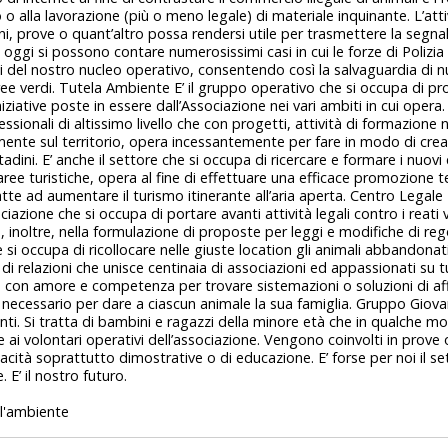
o alla lavorazione (più o meno legale) di materiale inquinante. L’atti
i, prove o quant’altro possa rendersi utile per trasmettere la segnal
 oggi si possono contare numerosissimi casi in cui le forze di Polizi
ni del nostro nucleo operativo, consentendo così la salvaguardia di 
aree verdi. Tutela Ambiente E’ il gruppo operativo che si occupa di p
niziative poste in essere dall’Associazione nei vari ambiti in cui opera
ssionali di altissimo livello che con progetti, attività di formazione n
mente sul territorio, opera incessantemente per fare in modo di crea
tadini. E’ anche il settore che si occupa di ricercare e formare i nuovi 
ree turistiche, opera al fine di effettuare una efficace promozione t
e atte ad aumentare il turismo itinerante all’aria aperta. Centro Legale 
ociazione che si occupa di portare avanti attività legali contro i reati 
, inoltre, nella formulazione di proposte per leggi e modifiche di re
e si occupa di ricollocare nelle giuste location gli animali abbandonat
 di relazioni che unisce centinaia di associazioni ed appassionati su tu
 con amore e competenza per trovare sistemazioni o soluzioni di a
o necessario per dare a ciascun animale la sua famiglia. Gruppo Giovani
anti. Si tratta di bambini e ragazzi della minore età che in qualche 
 ai volontari operativi dell’associazione. Vengono coinvolti in prove 
acità soprattutto dimostrative o di educazione. E’ forse per noi il s
. E’ il nostro futuro.
l'ambiente