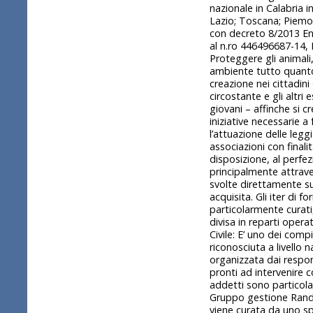
nazionale in Calabria i
Lazio; Toscana; Piemon
con decreto 8/2013 En.
al n.ro 446496687-14, I
Proteggere gli animali
ambiente tutto quanto 
creazione nei cittadini
circostante e gli altri
giovani – affinche si c
iniziative necessarie a
l’attuazione delle legg
associazioni con final
disposizione, al perfe
principalmente attraver
svolte direttamente su
acquisita. Gli iter di 
particolarmente curati,
divisa in reparti oper
Civile: E’ uno dei compi
riconosciuta a livello 
organizzata dai respons
pronti ad intervenire c
addetti sono particola
Gruppo gestione Randag
viene curata da uno spec