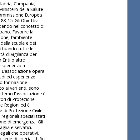
Calabria; Campania;
Ministero della Salute
a Commissione Europea
83-15. Gli Obiettivi
ndendo nel concetto di
bano. Favorire la
rsone, l’ambiente
della scuola e dei
 attuando tutte le
tà di vigilanza per
 Enti o altre
’esperienza a
. L’associazione opera
tudi ed esperienze
o o formazione
o ai vari enti, sono
interno l’associazione è
ori di Protezione
rie Regioni ed è
e di Protezione Civile
 regionali specializzati
ione di emergenza. Gli
lia e selvatici.
egali che operativi,
serie di specialisti (in