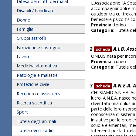
Difesa dei diritti dei malati
L'Associazione "A Spass
accompagnandoli e mos
Disabili / handicap
outdoor tra cui trekkin
benessere psico-fisic
Donne
Provincia:
torino
Famiglia
Categoria:
Tutela del
Gruppi astrofili
Istruzione e sostegno
2
A.I.B. Ass
scheda
ONLUS nata per incora
Lavoro
Provincia:
cuneo
Medicina alternativa
Categoria:
Tutela del
Patologie e malattie
Protezione civile
3
A.N.E.A. 
scheda
CHI SIAMO A.N.E.A. Ass
Recupero e assistenza
lucro. A.N.E.A. nasce 
Ricerca scientifica
diventata una onlus a
parte delle loro risor
Sport
conoscenza di sistemi 
iniziative per le prob
Tutela degli animali
scuole elementari, medi
Tutela dei cittadini
Interventi per la tutel