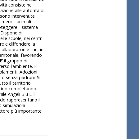
vità consiste nel
azione alle autorità di
a sono intervenute
numerosi animali
roteggere il sistema
. Dispone di
elle scuole, nei centri
re e diffondere la
collaboratori e che, in
erritoriale, favorendo
E’ il gruppo di
verso l’ambiente. E’
golamenti. Adozioni
i o senza padroni. Si
tto il territorio
ffido completando
le Angeli Blu E’ il
modo rappresentano il
o simulazioni
ettore più importante