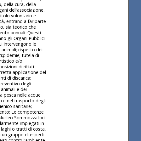
 della cura, della
ani dell’associazione,
itolo volontario e
tà, entrano a far parte
o, sia teorico che
ento annuali. Questi
ano gli Organi Pubblici
 cui intervengono le
animali; rispetto dei
ti;pidemie; tutela di
rtistico e/o
sizioni di rifiuti
orretta applicazione del
nti di discarica;
reventivo degli
 animali e dei
lla pesca nelle acque
a e nel trasporto degli
ienico sanitarie;
timento; Le competenze
e – Nucleo Sommozzatori
larmente impiegati in
laghi o tratti di costa,
i un gruppo di esperti
reati contro l’ambiente