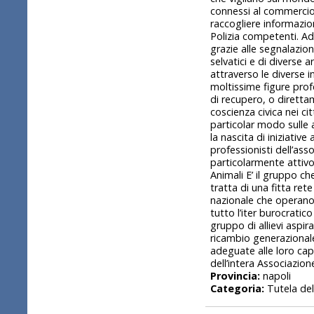
connessi al commercio 
raccogliere informazion
Polizia competenti. Ad
grazie alle segnalazio
selvatici e di diverse 
attraverso le diverse i
moltissime figure profe
di recupero, o diretta
coscienza civica nei cit
particolar modo sulle a
la nascita di iniziativ
professionisti dell’ass
particolarmente attivo
Animali E’ il gruppo ch
tratta di una fitta rete
nazionale che operano
tutto l’iter burocratic
gruppo di allievi aspir
ricambio generazionale
adeguate alle loro cap
dell’intera Associazione
Provincia:
napoli
Categoria:
Tutela del