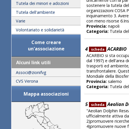
unicamente con la part
Tutela dei minori e adozioni
sostenere la tutela del
organizzazioni COSA P
Tutela dell'ambiente
inquinamento 3. Avere 
con meno risorse 6.Inse
Varie
Provincia:
napoli
Volontariato e solidarietà
Categoria:
Tutela del
Come creare
un'associazione
4
ACARBIO
scheda
ACARBIO si sta occupa
dal 1997) e dell'area d
Alcuni link utili
trasporti ed ambiente,
transfrontaliere. Ques
Associ@zionifvg
Mondiale della Biosfer
CVS Verona
Provincia:
salerno
Categoria:
Tutela del
Mappa associazioni
5
Aeolian D
scheda
"Aeolian Dolphin Resea
ufficialmente attiva da
2)promuovere ricerche
4)promuovere nuove for