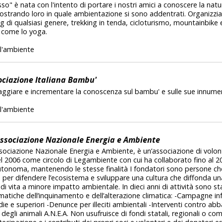
o" è nata con l'intento di portare i nostri amici a conoscere la natur
trando loro in quale ambientazione si sono addentrati. Organizzia
g di qualsiasi genere, trekking in tenda, cicloturismo, mountainbike e
o come lo yoga.
l'ambiente
ociazione Italiana Bambu'
ggiare e incrementare la conoscenza sul bambu' e sulle sue innumere
l'ambiente
Associazione Nazionale Energia e Ambiente
ociazione Nazionale Energia e Ambiente, è un’associazione di volonta
nel 2006 come circolo di Legambiente con cui ha collaborato fino al 2
utonoma, mantenendo le stesse finalità I fondatori sono persone 
se per difendere l’ecosistema e sviluppare una cultura che diffonda 
di vita a minore impatto ambientale. In dieci anni di attività sono 
lematiche dell’inquinamento e dell’alterazione climatica: -Campagne in
e e superiori -Denunce per illeciti ambientali -Interventi contro abba
a degli animali A.N.E.A. Non usufruisce di fondi statali, regionali o co