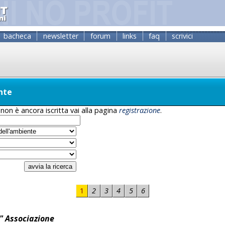
bacheca
newsletter
forum
links
faq
scrivici
nte
non è ancora iscritta vai alla pagina
registrazione
.
1
2
3
4
5
6
" Associazione