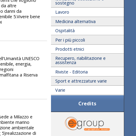
sterni che vogliono
sostegno
 da altre
no danni da
Lavoro
enibile 5.Vivere bene
Medicina alternativa
i
Ospitalità
Per i più piccoli
Prodotti etnici
Recupero, riabilitazione e
 dell'Umanità UNESCO
assistenza
enibile, energia,
regioni
Riviste - Editoria
Amalfitana a Riserva
Sport e attrezzature varie
Varie
Credits
 sede a Milazzo e
'ambiente marino
azione ambientale
5)realizzazione di