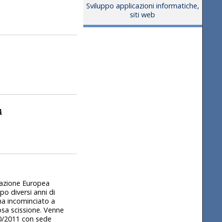
Sviluppo applicazioni informatiche,
siti web
A
zazione Europea
 diversi anni di
 ha incominciato a
osa scissione. Venne
10/2011 con sede