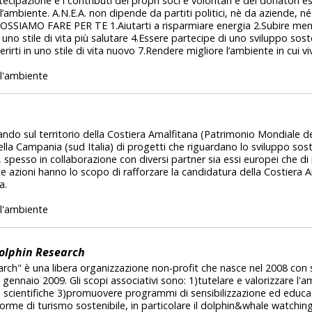
ecipazione e i contributi dei propri soci e volontari e dei donatori e
l’ambiente. A.N.E.A. non dipende da partiti politici, nè da aziende, né
OSSIAMO FARE PER TE 1.Aiutarti a risparmiare energia 2.Subire me
uno stile di vita più salutare 4.Essere partecipe di uno sviluppo sost
rirti in uno stile di vita nuovo 7.Rendere migliore l’ambiente in cui viv
l'ambiente
ndo sul territorio della Costiera Amalfitana (Patrimonio Mondiale
ella Campania (sud Italia) di progetti che riguardano lo sviluppo sost
 spesso in collaborazione con diversi partner sia essi europei che di 
te azioni hanno lo scopo di rafforzare la candidatura della Costiera 
a.
l'ambiente
olphin Research
rch" è una libera organizzazione non-profit che nasce nel 2008 con
 gennaio 2009. Gli scopi associativi sono: 1)tutelare e valorizzare l
 scientifiche 3)promuovere programmi di sensibilizzazione ed educ
me di turismo sostenibile, in particolare il dolphin&whale watching 