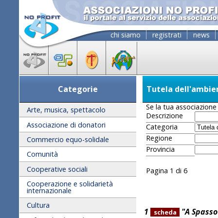
chi siamo
registrati
news
Categorie
Tutela dell'ambie
Se la tua associazione 
Arte, musica, spettacolo
Descrizione
Associazione di donatori
Categoria
Regione
Commercio equo-solidale
Provincia
Comunità
Cooperative sociali
Pagina 1 di 6
Cooperazione e solidarietà
internazionale
Cultura
1
"A Spasso
scheda