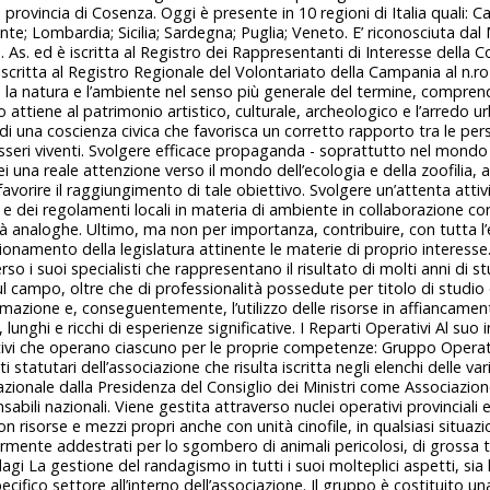
n provincia di Cosenza. Oggi è presente in 10 regioni di Italia quali: 
te; Lombardia; Sicilia; Sardegna; Puglia; Veneto. E’ riconosciuta dal 
 As. ed è iscritta al Registro dei Rappresentanti di Interesse dell
scritta al Registro Regionale del Volontariato della Campania al n.ro 
, la natura e l’ambiente nel senso più generale del termine, compre
attiene al patrimonio artistico, culturale, archeologico e l’arredo ur
 di una coscienza civica che favorisca un corretto rapporto tra le pe
 esseri viventi. Svolgere efficace propaganda - soprattutto nel mondo 
rei una reale attenzione verso il mondo dell’ecologia e della zoofilia,
 favorire il raggiungimento di tale obiettivo. Svolgere un’attenta attivi
i e dei regolamenti locali in materia di ambiente in collaborazione con
ità analoghe. Ultimo, ma non per importanza, contribuire, con tutta l
zionamento della legislatura attinente le materie di proprio interesse
so i suoi specialisti che rappresentano il risultato di molti anni di s
l campo, oltre che di professionalità possedute per titolo di studi
formazione e, conseguentemente, l’utilizzo delle risorse in affiancament
 lunghi e ricchi di esperienze significative. I Reparti Operativi Al suo 
ativi che operano ciascuno per le proprie competenze: Gruppo Operat
ti statutari dell’associazione che risulta iscritta negli elenchi delle va
nazionale dalla Presidenza del Consiglio dei Ministri come Associazion
abili nazionali. Viene gestita attraverso nuclei operativi provinciali e
on risorse e mezzi propri anche con unità cinofile, in qualsiasi situaz
rmente addestrati per lo sgombero di animali pericolosi, di grossa tag
i La gestione del randagismo in tutti i suoi molteplici aspetti, sia l
ifico settore all’interno dell’associazione. Il gruppo è costituito una 