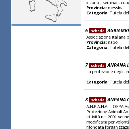
incontri, seminari, con
Provincia:
messina
Categoria:
Tutela del
6
AGRIAMBI
scheda
Associazione italiana p
Provincia:
napoli
Categoria:
Tutela del
7
ANPANA I
scheda
La protezione degli ani
Categoria:
Tutela del
8
ANPANA O
scheda
A.N.P.A.N.A. – OEPA A
Protezione Animali-Am
attività nel 2001 venn
modificarsi per volont
rifondata l’organizza