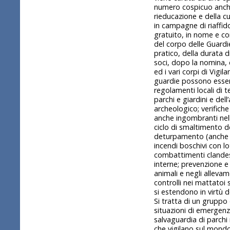
numero cospicuo anche 
rieducazione e della c
in campagne di riaffid
gratuito, in nome e co
del corpo delle Guardi
pratico, della durata 
soci, dopo la nomina, c
ed i vari corpi di Vigil
guardie possono essere
regolamenti locali di t
parchi e giardini e del
archeologico; verifiche 
anche ingombranti nelle
ciclo di smaltimento dei
deturpamento (anche ab
incendi boschivi con l
combattimenti clandesti
interne; prevenzione e 
animali e negli allevame
controlli nei mattatoi
si estendono in virtù d
Si tratta di un gruppo
situazioni di emergenza 
salvaguardia di parchi
che vigilano sul mondo 