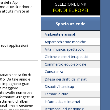
a delle Alpi,
SELEZIONE LINK
mo attività indoor e
FONDI EUROPEI
 attività mirate al
Spazio aziende
Ambiente e animali
Apparecchiature mediche
voli applicazioni
Arte, musica, spettacolo
Cliniche e centri terapeutici
Commercio equo-solidale
Consulenza
riato senza fini di
Difesa dei diritti dei malati
015. Da tale anno è
che impegnano gran
Disabili / handicap
una maggiore
state svolte numerose
Farmaci e cure
formative -Progetti in
ttimenti di alberi -
Informatica e Internet
munali, ma si sostiene
Istruzione, educazione e