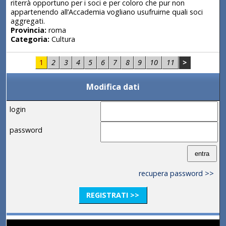
riterrà opportuno per i soci e per coloro che pur non
appartenendo all’Accademia vogliano usufruirne quali soci
aggregati.
Provincia:
roma
Categoria:
Cultura
1
2
3
4
5
6
7
8
9
10
11
>
Modifica dati
login
password
recupera password >>
REGISTRATI >>