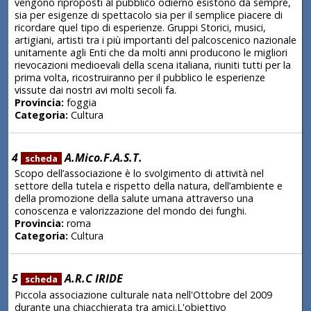
vengono riproposti al pubblico odierno esistono da sempre,
sia per esigenze di spettacolo sia per il semplice piacere di
ricordare quel tipo di esperienze. Gruppi Storici, musici,
artigiani, artisti tra i più importanti del palcoscenico nazionale
unitamente agli Enti che da molti anni producono le migliori
rievocazioni medioevali della scena italiana, riuniti tutti per la
prima volta, ricostruiranno per il pubblico le esperienze
vissute dai nostri avi molti secoli fa.
Provincia:
foggia
Categoria:
Cultura
4
A.Mico.F.A.S.T.
scheda
Scopo dell’associazione è lo svolgimento di attività nel
settore della tutela e rispetto della natura, dell’ambiente e
della promozione della salute umana attraverso una
conoscenza e valorizzazione del mondo dei funghi.
Provincia:
roma
Categoria:
Cultura
5
A.R.C IRIDE
scheda
Piccola associazione culturale nata nell'Ottobre del 2009
durante una chiacchierata tra amici.L'obiettivo