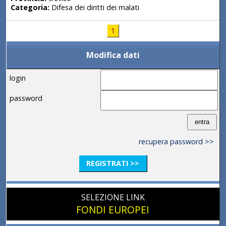
Categoria:
Difesa dei diritti dei malati
1
Modifica dati
login
password
recupera password >>
REGISTRATI >>
SELEZIONE LINK
FONDI EUROPEI