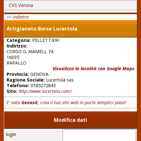
CVS Verona
<< indietro
Artigianato Borse Lucertola
Categoria:
PELLETTIERI
Indirizzo:
CORSO G. MAMELI, 74
16035
RAPALLO
Visualizza la località con Google Maps
Provincia:
GENOVA
Ragione Sociale:
Lucertola sas
Telefono:
0185272843
Sito:
http://www.lucertola.com/
E' nato
Genesit
, crea il tuo sito web in pochi semplici passi!
Modifica dati
login