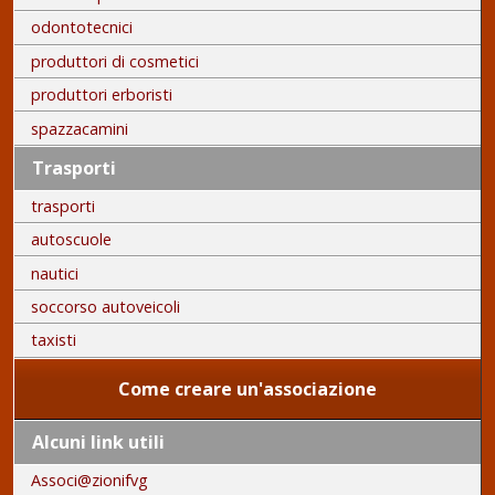
odontotecnici
produttori di cosmetici
produttori erboristi
spazzacamini
Trasporti
trasporti
autoscuole
nautici
soccorso autoveicoli
taxisti
Come creare un'associazione
Alcuni link utili
Associ@zionifvg