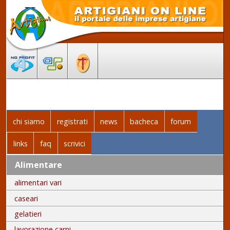
chi siamo
registrati
news
bacheca
forum
links
faq
scrivici
Alimentare
alimentari vari
caseari
gelatieri
lavorazione carni