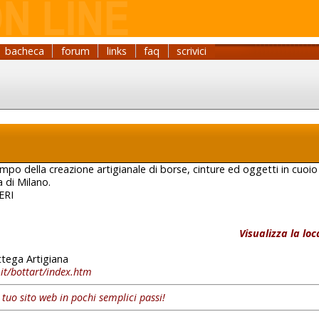
bacheca
forum
links
faq
scrivici
a
po della creazione artigianale di borse, cinture ed oggetti in cuoio e
a di Milano.
ERI
Visualizza la lo
tega Artigiana
i.it/bottart/index.htm
l tuo sito web in pochi semplici passi!