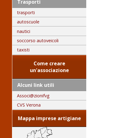
Trasporti
trasporti
autoscuole
nautici
soccorso autoveicoli
taxisti
Come creare
un'associazione
Alcuni link utili
Associ@zionifvg
CVS Verona
Mappa imprese artigiane