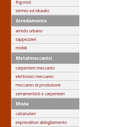
frigoristi
termici ed idraulici
Arredamento
arredo urbano
tappezzieri
mobili
Metalmeccanici
carpentieri meccanici
elettronici meccanici
meccanici di produzione
serramentisti e carpentieri
Moda
calzaturieri
imprenditori abbigliamento