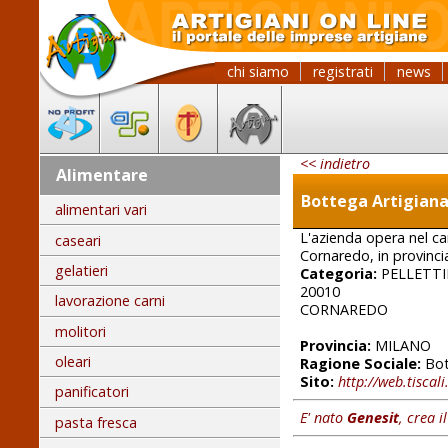
chi siamo
registrati
news
<< indietro
Alimentare
Bottega Artigian
alimentari vari
L'azienda opera nel cam
caseari
Cornaredo, in provinci
gelatieri
Categoria:
PELLETTI
20010
lavorazione carni
CORNAREDO
molitori
Provincia:
MILANO
oleari
Ragione Sociale:
Bot
Sito:
http://web.tiscal
panificatori
E' nato
Genesit
, crea i
pasta fresca