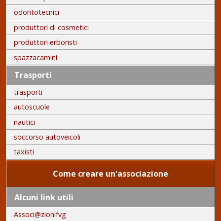
odontotecnici
produttori di cosmetici
produttori erboristi
spazzacamini
Trasporti
trasporti
autoscuole
nautici
soccorso autoveicoli
taxisti
Come creare un'associazione
Alcuni link utili
Associ@zionifvg