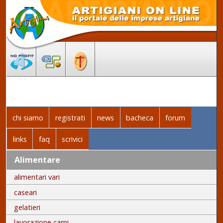
chi siamo
registrati
news
bacheca
forum
links
faq
scrivici
Alimentare
alimentari vari
caseari
gelatieri
lavorazione carni