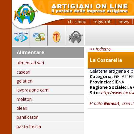
chi siamo
registrati
news
<< indietro
Alimentare
La Costarella
alimentari vari
Gelateria artigiana e b
caseari
Categoria:
GELATIER
gelatieri
Provincia:
SIENA
Ragione Sociale:
La 
lavorazione carni
Sito:
http://www.lacos
molitori
E' nato
Genesit
, crea i
oleari
panificatori
pasta fresca