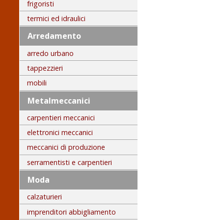
frigoristi
termici ed idraulici
Arredamento
arredo urbano
tappezzieri
mobili
Metalmeccanici
carpentieri meccanici
elettronici meccanici
meccanici di produzione
serramentisti e carpentieri
Moda
calzaturieri
imprenditori abbigliamento