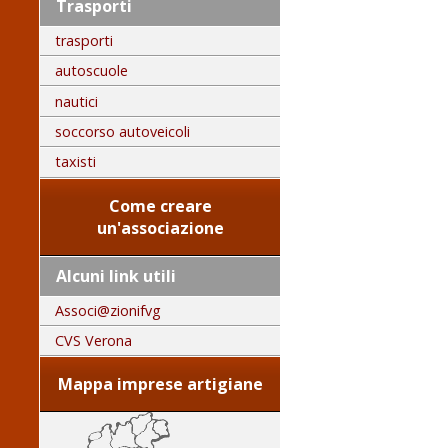
Trasporti
trasporti
autoscuole
nautici
soccorso autoveicoli
taxisti
Come creare
un'associazione
Alcuni link utili
Associ@zionifvg
CVS Verona
Mappa imprese artigiane