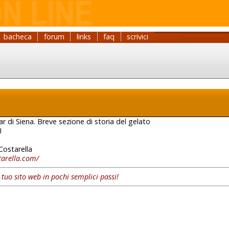
bacheca
forum
links
faq
scrivici
ar di Siena. Breve sezione di storia del gelato
I
Costarella
tarella.com/
l tuo sito web in pochi semplici passi!