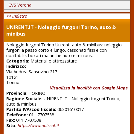
CVS Verona
<< indietro
UNIRENT.IT - Noleggio furgoni Torino, auto &
minibus
Noleggio furgoni Torino Unirent, auto & minibus: noleggio
furgoni a passo corto e lungo, cassonati fissi e con
ribaltabile, boxati ma anche auto e minibus.
Categoria:
Materiali e attrezzature
Indirizzo:
Via Andrea Sansovino 217
10151
Torino
Visualizza la località con Google Maps
Provincia:
TORINO
Ragione Sociale:
UNIRENT.IT - Noleggio furgoni Torino,
auto & minibus
Partita IVA/cod fiscale:
06301610017
Telefono:
011 7707538
Fax:
011 7707538
Sito:
https://www.unirent.it