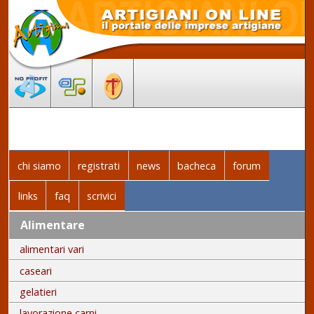
chi siamo
registrati
news
bacheca
forum
links
faq
scrivici
Alimentare
alimentari vari
caseari
gelatieri
lavorazione carni