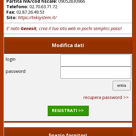
Partita IVA/cod fiscale:
09052830966
Telefono:
02.70.63.71.72
Fax:
02.87.26.49.53
Sito:
https://teksystem.it/
E' nato
Genesit
, crea il tuo sito web in pochi semplici passi!
Modifica dati
login
password
recupera password >>
REGISTRATI >>
Spazio fornitori