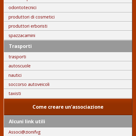
odontotecnici
produttori di cosmetici
produttori erboristi
spazzacamini
Trasporti
trasporti
autoscuole
nautici
soccorso autoveicoli
taxisti
Come creare un'associazione
Alcuni link utili
Associ@zionifvg