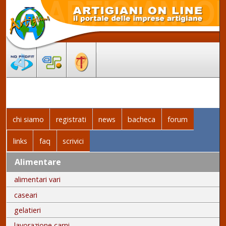
chi siamo
registrati
news
bacheca
forum
links
faq
scrivici
Alimentare
alimentari vari
caseari
gelatieri
lavorazione carni