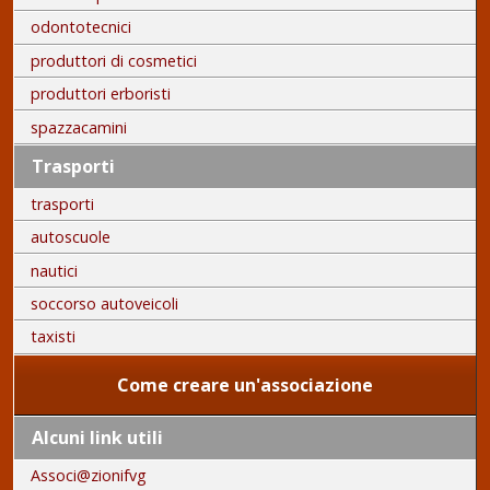
odontotecnici
produttori di cosmetici
produttori erboristi
spazzacamini
Trasporti
trasporti
autoscuole
nautici
soccorso autoveicoli
taxisti
Come creare un'associazione
Alcuni link utili
Associ@zionifvg