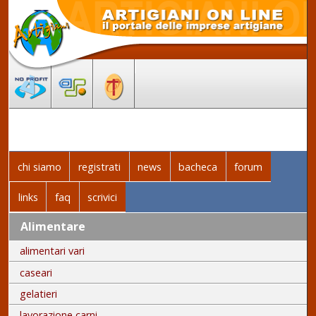
chi siamo
registrati
news
bacheca
forum
links
faq
scrivici
Alimentare
alimentari vari
caseari
gelatieri
lavorazione carni