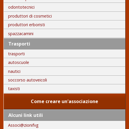
odontotecnici
produttori di cosmetici
produttori erboristi
spazzacamini
Trasporti
trasporti
autoscuole
nautici
soccorso autoveicoli
taxisti
Come creare un'associazione
Alcuni link utili
Associ@zionifvg