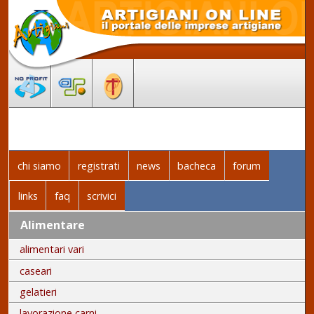
chi siamo
registrati
news
bacheca
forum
links
faq
scrivici
Alimentare
alimentari vari
caseari
gelatieri
lavorazione carni