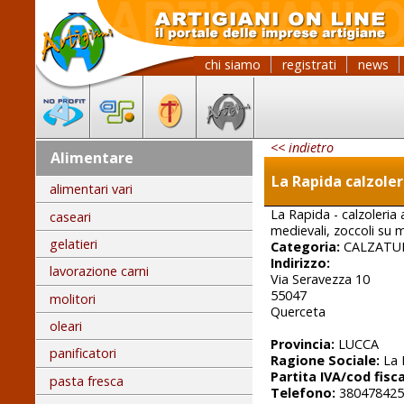
chi siamo
registrati
news
<< indietro
Alimentare
La Rapida calzoler
alimentari vari
La Rapida - calzoleria ar
caseari
medievali, zoccoli su m
gelatieri
Categoria:
CALZATUR
Indirizzo:
lavorazione carni
Via Seravezza 10
55047
molitori
Querceta
oleari
Provincia:
LUCCA
panificatori
Ragione Sociale:
La 
Partita IVA/cod fisca
pasta fresca
Telefono:
380478425