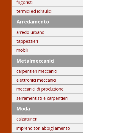
frigoristi
termici ed idraulici
Arredamento
arredo urbano
tappezzieri
mobili
Metalmeccanici
carpentieri meccanici
elettronici meccanici
meccanici di produzione
serramentisti e carpentieri
Moda
calzaturieri
imprenditori abbigliamento