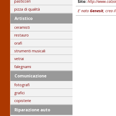
pasticceri
Sito:
http://www.calzol
pizza di qualità
E' nato
Genesit
, crea i
Artistico
ceramisti
restauro
orafi
strumenti musicali
vetrai
falegnami
Comunicazione
fotografi
grafici
copisterie
Riparazione auto