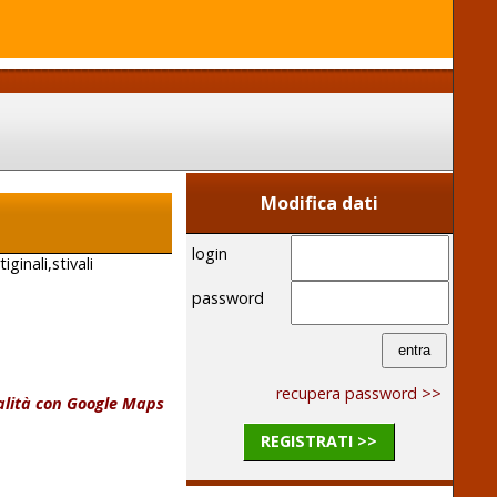
Modifica dati
login
iginali,stivali
password
recupera password >>
calità con Google Maps
REGISTRATI >>