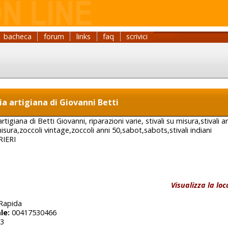
bacheca
forum
links
faq
scrivici
ia artigiana di Giovanni Betti
tigiana di Betti Giovanni, riparazioni varie, stivali su misura,stivali art
isura,zoccoli vintage,zoccoli anni 50,sabot,sabots,stivali indiani
IERI
Visualizza la lo
Rapida
le:
00417530466
3