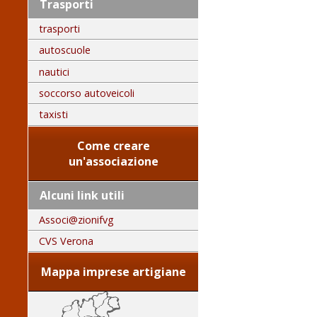
Trasporti
trasporti
autoscuole
nautici
soccorso autoveicoli
taxisti
Come creare
un'associazione
Alcuni link utili
Associ@zionifvg
CVS Verona
Mappa imprese artigiane