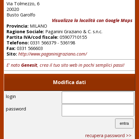
Via Tolmezzo, 6
20020
Busto Garolfo
Visualizza la località con Google Maps
Provincia:
MILANO
Ragione Sociale:
Paganini Graziano & C. s.n.c.
Partita IVA/cod fiscale:
05907710155
Telefono:
0331 566379 - 536198
Fax:
0331 566603
Sito:
http://www.paganinigraziano.com/
E' nato
Genesit
, crea il tuo sito web in pochi semplici passi!
Modifica dati
login
password
recupera password >>