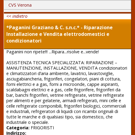
CVS Verona
<< indietro
*Paganini Graziano & C. s.n.c.* - Riparazione
Installazione e Vendita elettrodomestici e
condizionatori
Paganini non ripete!!! ...Ripara...risolve e...vende!
ASSISTENZA TECNICA SPECIALIZZATA: RIPARAZIONE –
MANUTENZIONE, INSTALLAZIONE, VENDITA condizionatori
e climatizzatori d’aria ambiente, lavatrici, lavastoviglie,
asciugabiancheria, frigoriferi, congelatori, piani di cottura,
forni elettrici e a gas, forni a microonde, cappe aspiranti,
scaldabagni elettrici e a gas, celle frigorifere, frigoriferi da
bar, banchi frigoriferi, vetrine refrigerate, vetrine refrigerate
per alimenti e per gelaterie, armadi refrigerati, mini celle e
celle refrigerate componibili, frigoriferi biologici, commerciali
e industriali, refrigeratori di liquidi con ricambi originali di
tutte le marche e di qualsiasi tipo, sia domestico, che
industriale o speciale.
Categoria:
FRIGORISTI
Indirizzo: