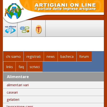
chi siamo
registrati
news
bacheca
forum
links
faq
scrivici
Alimentare
alimentari vari
caseari
gelatieri
lavorazione carni