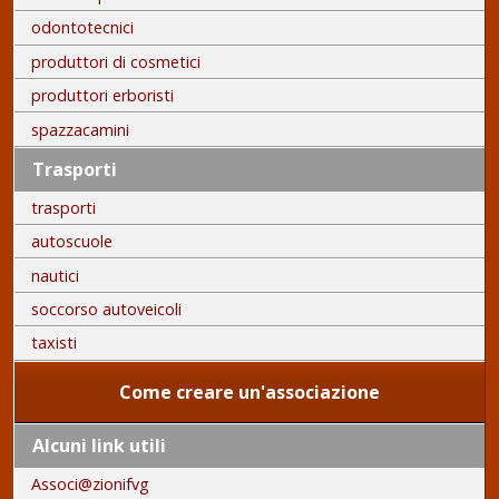
odontotecnici
produttori di cosmetici
produttori erboristi
spazzacamini
Trasporti
trasporti
autoscuole
nautici
soccorso autoveicoli
taxisti
Come creare un'associazione
Alcuni link utili
Associ@zionifvg