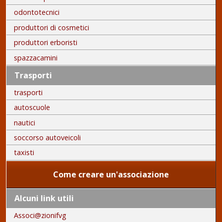
odontotecnici
produttori di cosmetici
produttori erboristi
spazzacamini
Trasporti
trasporti
autoscuole
nautici
soccorso autoveicoli
taxisti
Come creare un'associazione
Alcuni link utili
Associ@zionifvg