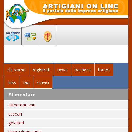
chi siamo
registrati
news
bacheca
forum
links
faq
scrivici
Alimentare
alimentari vari
caseari
gelatieri
lavorazione carni