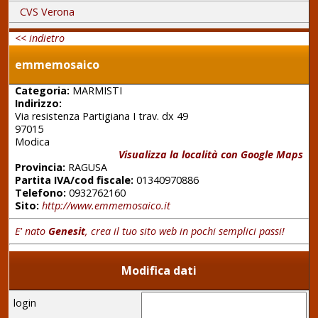
CVS Verona
<< indietro
emmemosaico
Categoria:
MARMISTI
Indirizzo:
Via resistenza Partigiana I trav. dx 49
97015
Modica
Visualizza la località con Google Maps
Provincia:
RAGUSA
Partita IVA/cod fiscale:
01340970886
Telefono:
0932762160
Sito:
http://www.emmemosaico.it
E' nato
Genesit
, crea il tuo sito web in pochi semplici passi!
Modifica dati
login