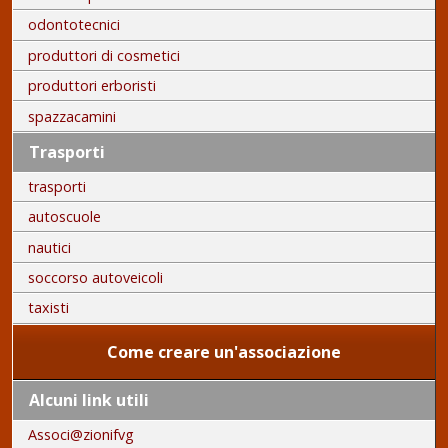
odontotecnici
produttori di cosmetici
produttori erboristi
spazzacamini
Trasporti
trasporti
autoscuole
nautici
soccorso autoveicoli
taxisti
Come creare un'associazione
Alcuni link utili
Associ@zionifvg