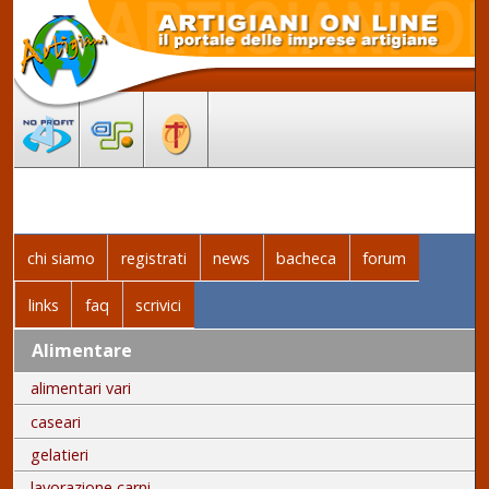
chi siamo
registrati
news
bacheca
forum
links
faq
scrivici
Alimentare
alimentari vari
caseari
gelatieri
lavorazione carni