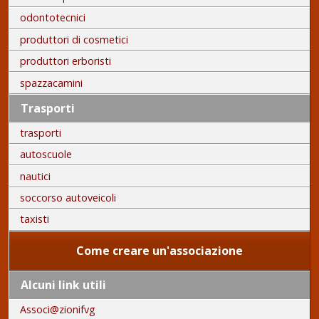
odontotecnici
produttori di cosmetici
produttori erboristi
spazzacamini
Trasporti
trasporti
autoscuole
nautici
soccorso autoveicoli
taxisti
Come creare un'associazione
Alcuni link utili
Associ@zionifvg