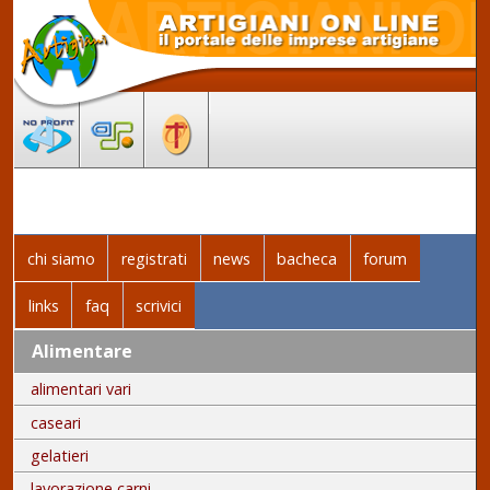
chi siamo
registrati
news
bacheca
forum
links
faq
scrivici
Alimentare
alimentari vari
caseari
gelatieri
lavorazione carni