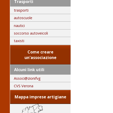
Trasporti
trasporti
autoscuole
nautici
soccorso autoveicoli
taxisti
Come creare
un'associazione
Alcuni link utili
Associ@zionifvg
CVS Verona
Mappa imprese artigiane