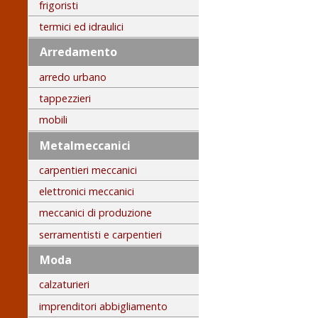
frigoristi
termici ed idraulici
Arredamento
arredo urbano
tappezzieri
mobili
Metalmeccanici
carpentieri meccanici
elettronici meccanici
meccanici di produzione
serramentisti e carpentieri
Moda
calzaturieri
imprenditori abbigliamento