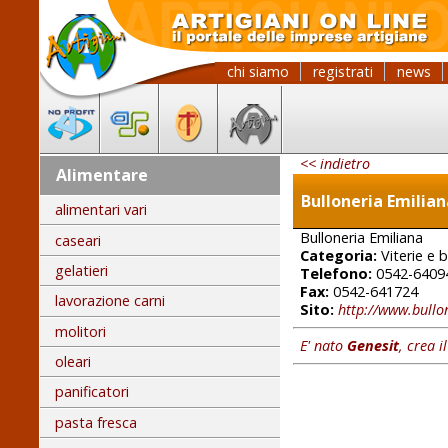
chi siamo
registrati
news
<< indietro
Alimentare
Bulloneria Emilian
alimentari vari
Bulloneria Emiliana
caseari
Categoria:
Viterie e b
gelatieri
Telefono:
0542-64094
Fax:
0542-641724
lavorazione carni
Sito:
http://www.bullon
molitori
E' nato
Genesit
, crea i
oleari
panificatori
pasta fresca