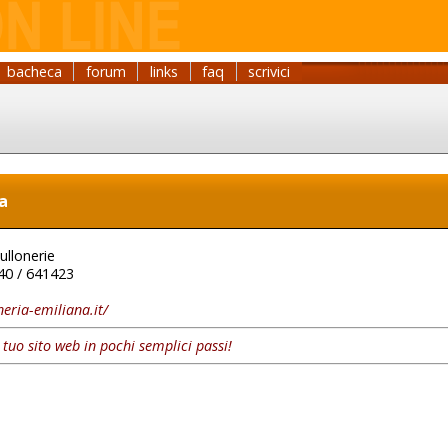
bacheca
forum
links
faq
scrivici
a
ullonerie
0 / 641423
eria-emiliana.it/
l tuo sito web in pochi semplici passi!