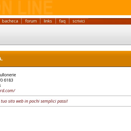
bacheca
forum
links
faq
scrivici
A.
ullonerie
0 6183
8
ard.com/
l tuo sito web in pochi semplici passi!