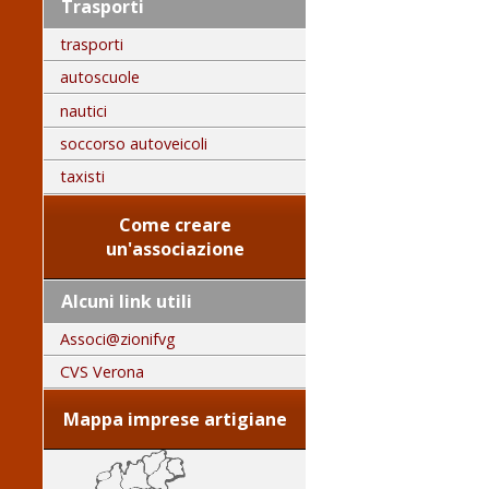
Trasporti
trasporti
autoscuole
nautici
soccorso autoveicoli
taxisti
Come creare
un'associazione
Alcuni link utili
Associ@zionifvg
CVS Verona
Mappa imprese artigiane