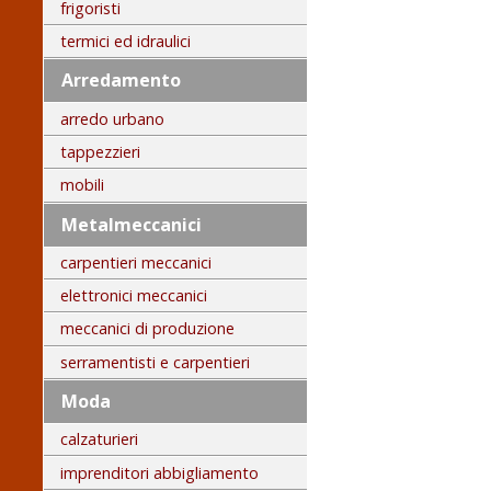
frigoristi
termici ed idraulici
Arredamento
arredo urbano
tappezzieri
mobili
Metalmeccanici
carpentieri meccanici
elettronici meccanici
meccanici di produzione
serramentisti e carpentieri
Moda
calzaturieri
imprenditori abbigliamento