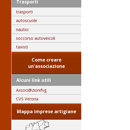
Trasporti
trasporti
autoscuole
nautici
soccorso autoveicoli
taxisti
Come creare
un'associazione
Alcuni link utili
Associ@zionifvg
CVS Verona
Mappa imprese artigiane