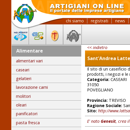
chi siamo
registrati
news
<< indietro
Alimentare
Sant'Andrea Latte
alimentari vari
Il sito di un caseificio
caseari
prodotti, i negozi e le
gelatieri
Categoria:
CASEARI
31050
lavorazione carni
POVEGLIANO
molitori
Provincia:
TREVISO
oleari
Ragione Sociale:
San
Sito:
http://www.latts
panificatori
E' nato
Genesit
, crea i
pasta fresca