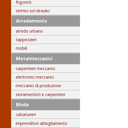
frigoristi
termici ed idraulici
Arredamento
arredo urbano
tappezzieri
mobili
Metalmeccanici
carpentieri meccanici
elettronici meccanici
meccanici di produzione
serramentisti e carpentieri
Moda
calzaturieri
imprenditori abbigliamento