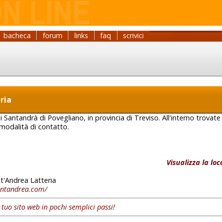
bacheca
forum
links
faq
scrivici
ria
 di Santandrà di Povegliano, in provincia di Treviso. All'interno trovate 
 modalità di contatto.
Visualizza la lo
t'Andrea Latteria
antandrea.com/
l tuo sito web in pochi semplici passi!