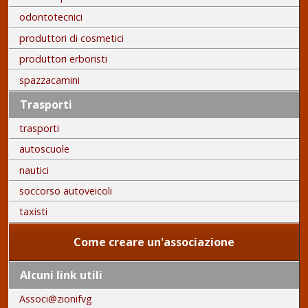
odontotecnici
produttori di cosmetici
produttori erboristi
spazzacamini
Trasporti
trasporti
autoscuole
nautici
soccorso autoveicoli
taxisti
Come creare un'associazione
Alcuni link utili
Associ@zionifvg