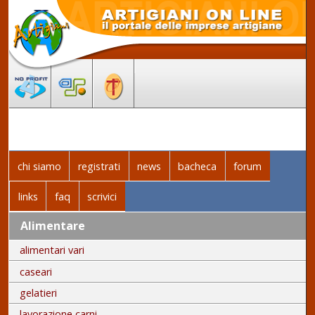
chi siamo
registrati
news
bacheca
forum
links
faq
scrivici
Alimentare
alimentari vari
caseari
gelatieri
lavorazione carni