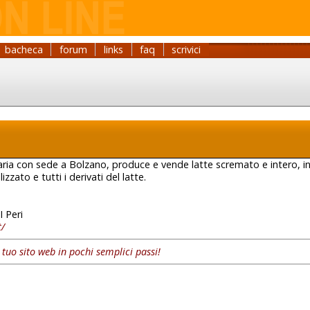
bacheca
forum
links
faq
scrivici
earia con sede a Bolzano, produce e vende latte scremato e intero, i
zzato e tutti i derivati del latte.
 Peri
t/
l tuo sito web in pochi semplici passi!