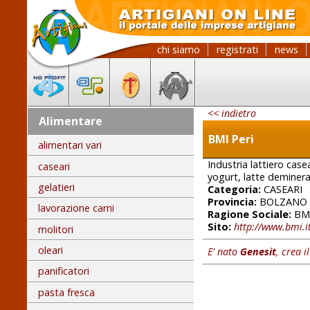
chi siamo
registrati
news
<< indietro
Alimentare
BMI Peri
alimentari vari
Industria lattiero cas
caseari
yogurt, latte deminerali
gelatieri
Categoria:
CASEARI
Provincia:
BOLZANO
lavorazione carni
Ragione Sociale:
BMI
Sito:
http://www.bmi.i
molitori
oleari
E' nato
Genesit
, crea i
panificatori
pasta fresca