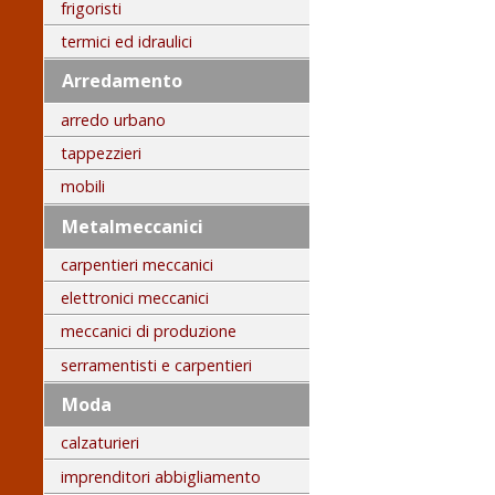
frigoristi
termici ed idraulici
Arredamento
arredo urbano
tappezzieri
mobili
Metalmeccanici
carpentieri meccanici
elettronici meccanici
meccanici di produzione
serramentisti e carpentieri
Moda
calzaturieri
imprenditori abbigliamento