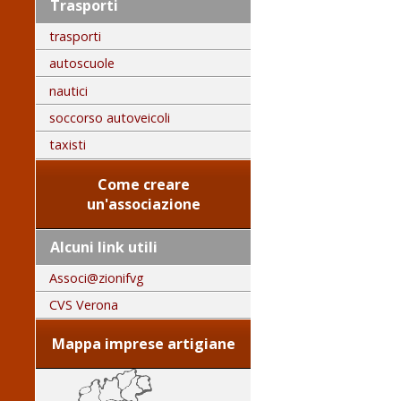
Trasporti
trasporti
autoscuole
nautici
soccorso autoveicoli
taxisti
Come creare
un'associazione
Alcuni link utili
Associ@zionifvg
CVS Verona
Mappa imprese artigiane