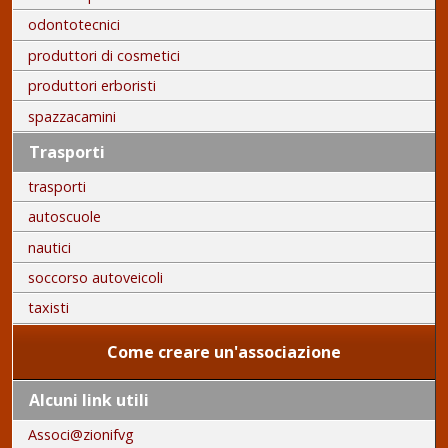
odontotecnici
produttori di cosmetici
produttori erboristi
spazzacamini
Trasporti
trasporti
autoscuole
nautici
soccorso autoveicoli
taxisti
Come creare un'associazione
Alcuni link utili
Associ@zionifvg