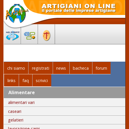
chi siamo
registrati
news
bacheca
forum
links
faq
scrivici
Alimentare
alimentari vari
caseari
gelatieri
lavorazione carni