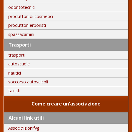
odontotecnici
produttori di cosmetici
produttori erboristi
spazzacamini
Trasporti
trasporti
autoscuole
nautici
soccorso autoveicoli
taxisti
Come creare un'associazione
Alcuni link utili
Associ@zionifvg