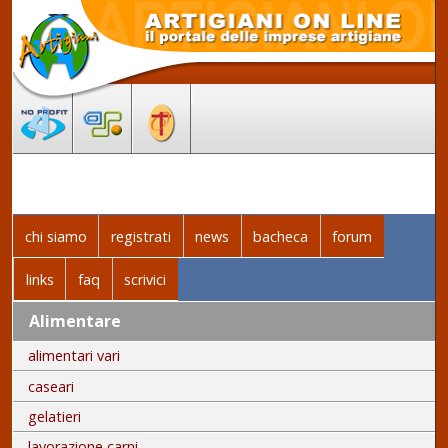
chi siamo
registrati
news
bacheca
forum
links
faq
scrivici
Alimentare
alimentari vari
caseari
gelatieri
lavorazione carni