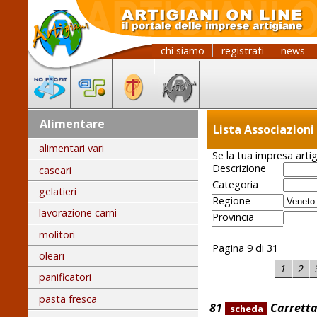
chi siamo
registrati
news
Alimentare
Lista Associazion
alimentari vari
Se la tua impresa artig
Descrizione
caseari
Categoria
gelatieri
Regione
lavorazione carni
Provincia
molitori
Pagina 9 di 31
oleari
1
2
panificatori
pasta fresca
81
Carrett
scheda