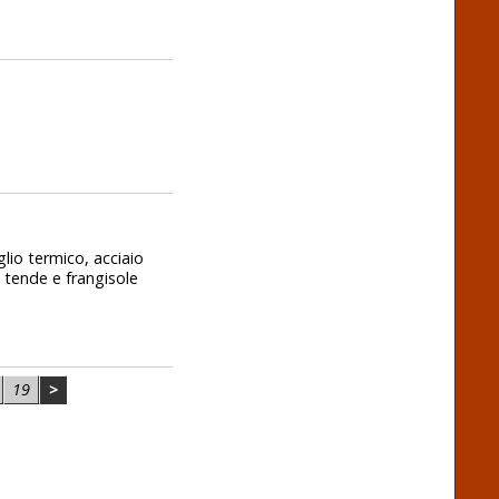
glio termico, acciaio
 tende e frangisole
19
>