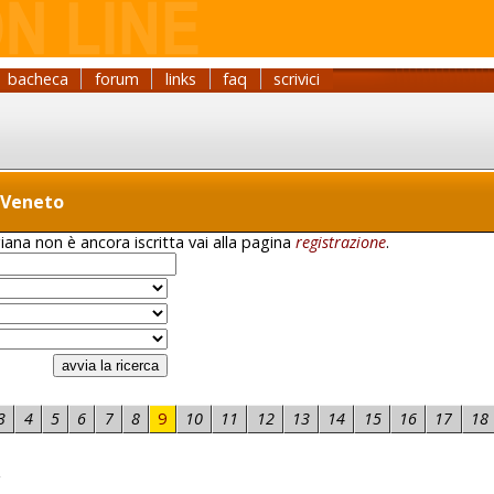
bacheca
forum
links
faq
scrivici
i Veneto
iana non è ancora iscritta vai alla pagina
registrazione
.
3
4
5
6
7
8
9
10
11
12
13
14
15
16
17
18
a