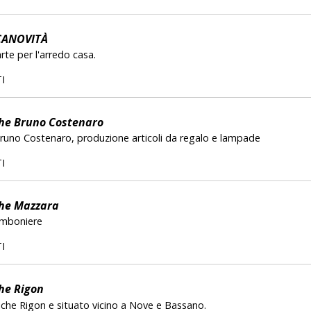
ANOVITÀ
te per l'arredo casa.
I
he Bruno Costenaro
Bruno Costenaro, produzione articoli da regalo e lampade
I
he Mazzara
omboniere
I
he Rigon
miche Rigon e situato vicino a Nove e Bassano.