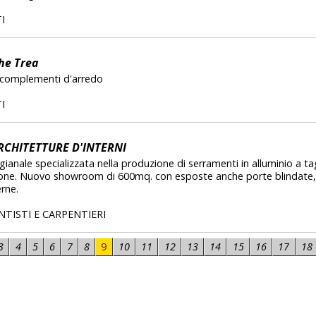
I
he Trea
 complementi d'arredo
I
RCHITETTURE D'INTERNI
gianale specializzata nella produzione di serramenti in alluminio a ta
ttone. Nuovo showroom di 600mq. con esposte anche porte blindate,
erne.
TISTI E CARPENTIERI
3
4
5
6
7
8
9
10
11
12
13
14
15
16
17
18