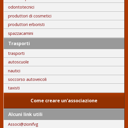
odontotecnici
produttori di cosmetici
produttori erboristi
spazzacamini
Trasporti
trasporti
autoscuole
nautici
soccorso autoveicoli
taxisti
Come creare un'associazione
Alcuni link utili
Associ@zionifvg