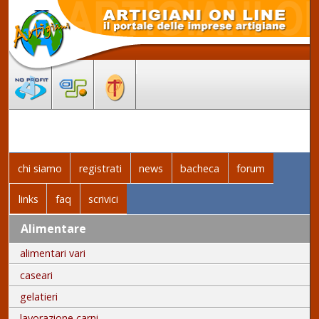
chi siamo
registrati
news
bacheca
forum
links
faq
scrivici
Alimentare
alimentari vari
caseari
gelatieri
lavorazione carni