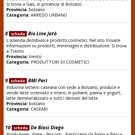
Si trova a Gais, in provincia di Bolzano.
Provincia:
bolzano
Categoria:
ARREDO URBANO
8
Bio Line Jatò
scheda
L'azienda distribuisce prodotti cosmetici. Nel sito trovate
informazioni su prodotti, immmagini e distribuzione. Si trova
a Trento
Provincia:
trento
Categoria:
PRODUTTORI DI COSMETICI
9
BMI Peri
scheda
Industria lattiero casearia con sede a Bolzano, produce e
vende latte scremato e intero, in polvere, panna e yogurt,
latte demineralizzato e tutti i derivati del latte.
Provincia:
bolzano
Categoria:
CASEARI
10
De Biasi Diego
scheda
Produzione : Pane - Biscotti - Pasticceria da forno e fresca.