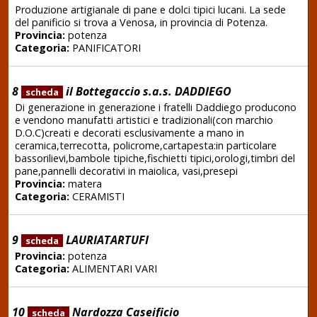
Produzione artigianale di pane e dolci tipici lucani. La sede
del panificio si trova a Venosa, in provincia di Potenza.
Provincia:
potenza
Categoria:
PANIFICATORI
8
il Bottegaccio s.a.s. DADDIEGO
scheda
Di generazione in generazione i fratelli Daddiego producono
e vendono manufatti artistici e tradizionali(con marchio
D.O.C)creati e decorati esclusivamente a mano in
ceramica,terrecotta, policrome,cartapesta:in particolare
bassorilievi,bambole tipiche,fischietti tipici,orologi,timbri del
pane,pannelli decorativi in maiolica, vasi,presepi
Provincia:
matera
Categoria:
CERAMISTI
9
LAURIATARTUFI
scheda
Provincia:
potenza
Categoria:
ALIMENTARI VARI
10
Nardozza Caseificio
scheda