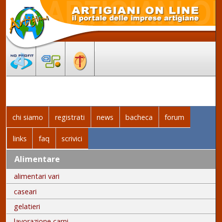
chi siamo
registrati
news
bacheca
forum
links
faq
scrivici
Alimentare
alimentari vari
caseari
gelatieri
lavorazione carni