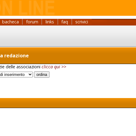
bacheca
forum
links
faq
scrivici
la redazione
izie delle associazioni
clicca qui >>