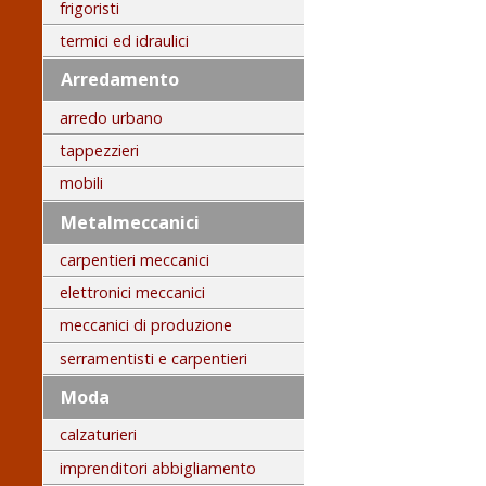
frigoristi
termici ed idraulici
Arredamento
arredo urbano
tappezzieri
mobili
Metalmeccanici
carpentieri meccanici
elettronici meccanici
meccanici di produzione
serramentisti e carpentieri
Moda
calzaturieri
imprenditori abbigliamento