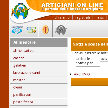
chi siamo
registrati
news
Alimentare
Notizie scelte dal
alimentari vari
Per visualizzare le not
caseari
Ordina le
notizie per
gelatieri
lavorazione carni
ARCHIVIO
molitori
oleari
panificatori
pasta fresca