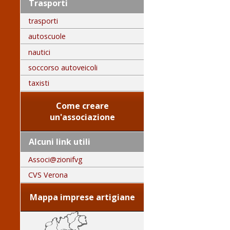
Trasporti
trasporti
autoscuole
nautici
soccorso autoveicoli
taxisti
Come creare
un'associazione
Alcuni link utili
Associ@zionifvg
CVS Verona
Mappa imprese artigiane