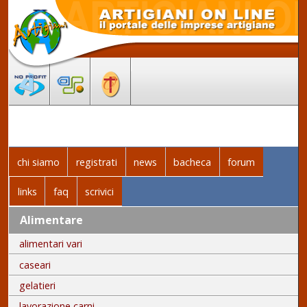
chi siamo
registrati
news
bacheca
forum
links
faq
scrivici
Alimentare
alimentari vari
caseari
gelatieri
lavorazione carni