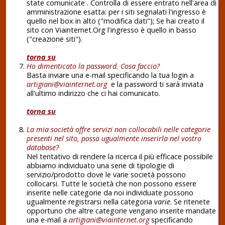
state comunicate . Controlla di essere entrato nell'area di
amministrazione esatta: per i siti segnalati l'ingresso è
quello nel box in alto ("modifica dati"); Se hai creato il
sito con Viainternet.Org l'ingresso è quello in basso
("creazione siti").
torna su
Ho dimenticato la password. Cosa faccio?
Basta inviare una e-mail specificando la tua login a
artigiani@viainternet.org
e la password ti sarà inviata
all'ultimo indirizzo che ci hai comunicato.
torna su
La mia società offre servizi non collocabili nelle categorie
presenti nel sito, posso ugualmente inserirla nel vostro
database?
Nel tentativo di rendere la ricerca il più efficace possibile
abbiamo individuato una serie di tipologie di
servizio/prodotto dove le varie società possono
collocarsi. Tutte le società che non possono essere
inserite nelle categorie da noi individuate possono
ugualmente registrarsi nella categoria
varie
. Se ritenete
opportuno che altre categorie vengano inserite mandate
una e-mail a
artigiani@viainternet.org
specificando