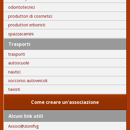
odontotecnici
produttori di cosmetici
produttori erboristi
spazzacamini
Trasporti
trasporti
autoscuole
nautici
soccorso autoveicoli
taxisti
Come creare un'associazione
Alcuni link utili
Associ@zionifvg