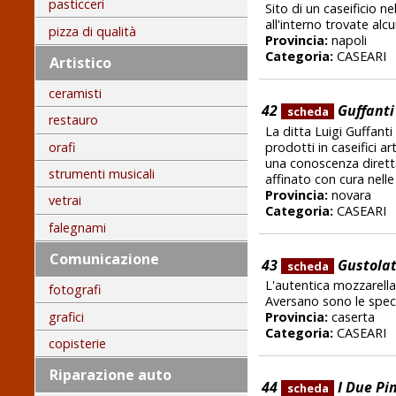
pasticceri
Sito di un caseificio n
all'interno trovate alc
pizza di qualità
Provincia:
napoli
Categoria:
CASEARI
Artistico
ceramisti
42
Guffanti
scheda
restauro
La ditta Luigi Guffant
prodotti in caseifici ar
orafi
una conoscenza diretta
strumenti musicali
affinato con cura nelle
Provincia:
novara
vetrai
Categoria:
CASEARI
falegnami
Comunicazione
43
Gustolat
scheda
L'autentica mozzarella 
fotografi
Aversano sono le special
grafici
Provincia:
caserta
Categoria:
CASEARI
copisterie
Riparazione auto
44
I Due Pin
scheda