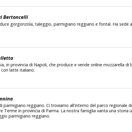
i Bertoncelli
duce gorgonzola, taleggio, parmigiano reggiano e fontal. Ha sede a G
lletta
sia, in provincia di Napoli, che produce e vende online mozzarella di bu
 con latte italiano.
nnina
i parmigiano reggiano. Ci troviamo all'interno del parco regionale d
 Terme in provincia di Parma. La nostra famiglia vanta una storia ul
ggio parmigiano reggiano.