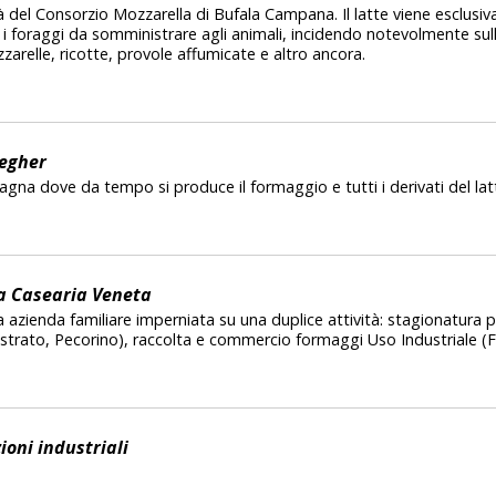
ità del Consorzio Mozzarella di Bufala Campana. Il latte viene esclu
 i foraggi da somministrare agli animali, incidendo notevolmente sull
zarelle, ricotte, provole affumicate e altro ancora.
Jegher
gna dove da tempo si produce il formaggio e tutti i derivati del lat
a Casearia Veneta
la azienda familiare imperniata su una duplice attività: stagionatura 
strato, Pecorino), raccolta e commercio formaggi Uso Industriale (F
ioni industriali