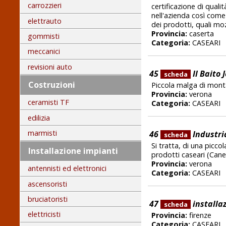
carrozzieri
certificazione di qual
nell'azienda così come
elettrauto
dei prodotti, quali moz
Provincia:
caserta
gommisti
Categoria:
CASEARI
meccanici
revisioni auto
45
Il Baito 
scheda
Costruzioni
Piccola malga di monta
Provincia:
verona
ceramisti TF
Categoria:
CASEARI
edilizia
marmisti
46
Industri
scheda
Si tratta, di una picco
Installazione impianti
prodotti caseari (Cane
Provincia:
verona
antennisti ed elettronici
Categoria:
CASEARI
ascensoristi
bruciatoristi
47
installaz
scheda
elettricisti
Provincia:
firenze
Categoria:
CASEARI