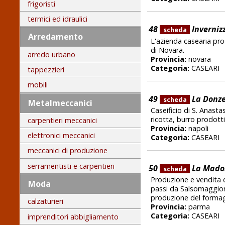
frigoristi
termici ed idraulici
48
Invernizz
scheda
Arredamento
L'azienda casearia pro
di Novara.
arredo urbano
Provincia:
novara
Categoria:
CASEARI
tappezzieri
mobili
49
La Donze
scheda
Metalmeccanici
Caseificio di S. Anasta
ricotta, burro prodotti
carpentieri meccanici
Provincia:
napoli
elettronici meccanici
Categoria:
CASEARI
meccanici di produzione
serramentisti e carpentieri
50
La Mado
scheda
Produzione e vendita d
Moda
passi da Salsomaggiore
produzione del forma
calzaturieri
Provincia:
parma
Categoria:
CASEARI
imprenditori abbigliamento