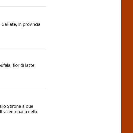
alliate, in provincia
fala, fior di latte,
ello Stirone a due
tracentenaria nella