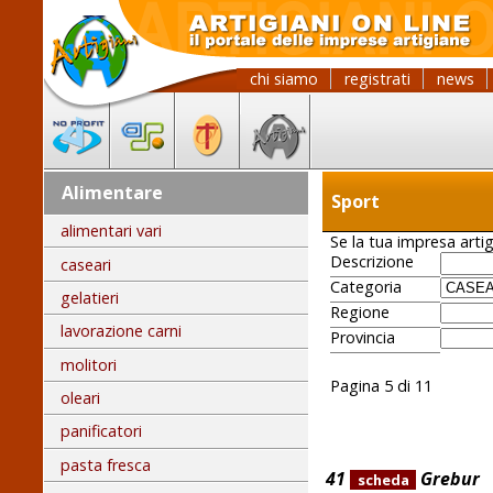
chi siamo
registrati
news
Alimentare
Sport
alimentari vari
Se la tua impresa artig
Descrizione
caseari
Categoria
gelatieri
Regione
lavorazione carni
Provincia
molitori
Pagina 5 di 11
oleari
panificatori
pasta fresca
41
Grebur
scheda