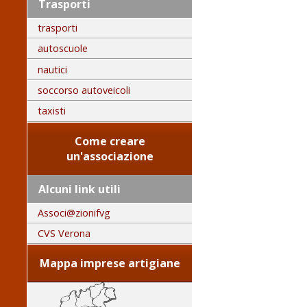
Trasporti
trasporti
autoscuole
nautici
soccorso autoveicoli
taxisti
Come creare
un'associazione
Alcuni link utili
Associ@zionifvg
CVS Verona
Mappa imprese artigiane