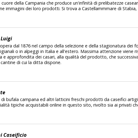
el cuore della Campania che produce un'infinità di prelibatezze caseari
une immagini dei loro prodotti. Si trova a Castellammmare di Stabia, i
 Luigi
i opera dal 1876 nel campo della selezione e della stagionatura dei f
tigianali o in alpeggi in Italia e all'estero. Massima attenzione viene 
 e approfondita dei casari, alla qualità del prodotto, che successi
 cantine di cui la ditta dispone.
te
di bufala campana ed altri latticini freschi prodotti da caseifici artigi
ità tipiche acquistabili online in questo sito, rivolto sia ai privati ch
i Caseificio