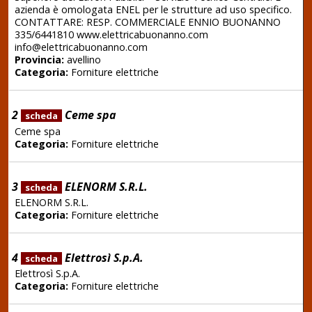
azienda è omologata ENEL per le strutture ad uso specifico.
CONTATTARE: RESP. COMMERCIALE ENNIO BUONANNO
335/6441810 www.elettricabuonanno.com
info@elettricabuonanno.com
Provincia:
avellino
Categoria:
Forniture elettriche
2
Ceme spa
scheda
Ceme spa
Categoria:
Forniture elettriche
3
ELENORM S.R.L.
scheda
ELENORM S.R.L.
Categoria:
Forniture elettriche
4
Elettrosì S.p.A.
scheda
Elettrosì S.p.A.
Categoria:
Forniture elettriche