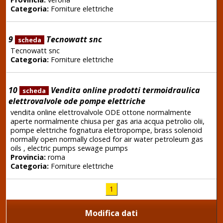
Categoria:
Forniture elettriche
9
Tecnowatt snc
scheda
Tecnowatt snc
Categoria:
Forniture elettriche
10
Vendita online prodotti termoidraulica
scheda
elettrovalvole ode pompe elettriche
vendita online elettrovalvole ODE ottone normalmente
aperte normalmente chiusa per gas aria acqua petrolio olii,
pompe elettriche fognatura elettropompe, brass solenoid
normally open normally closed for air water petroleum gas
oils , electric pumps sewage pumps
Provincia:
roma
Categoria:
Forniture elettriche
1
Modifica dati