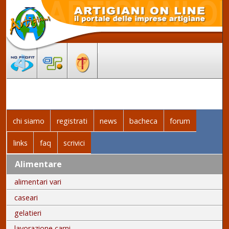
chi siamo
registrati
news
bacheca
forum
links
faq
scrivici
Alimentare
alimentari vari
caseari
gelatieri
lavorazione carni