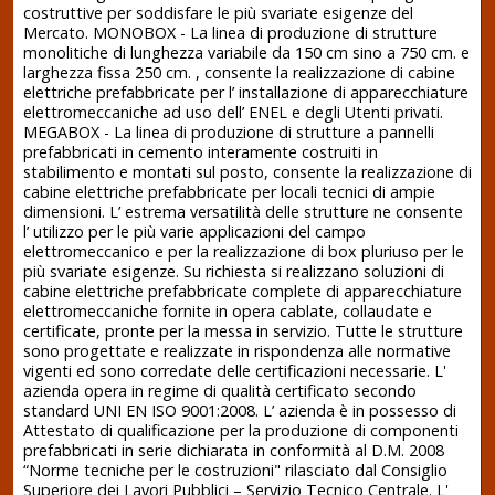
costruttive per soddisfare le più svariate esigenze del
Mercato. MONOBOX - La linea di produzione di strutture
monolitiche di lunghezza variabile da 150 cm sino a 750 cm. e
larghezza fissa 250 cm. , consente la realizzazione di cabine
elettriche prefabbricate per l’ installazione di apparecchiature
elettromeccaniche ad uso dell’ ENEL e degli Utenti privati.
MEGABOX - La linea di produzione di strutture a pannelli
prefabbricati in cemento interamente costruiti in
stabilimento e montati sul posto, consente la realizzazione di
cabine elettriche prefabbricate per locali tecnici di ampie
dimensioni. L’ estrema versatilità delle strutture ne consente
l’ utilizzo per le più varie applicazioni del campo
elettromeccanico e per la realizzazione di box pluriuso per le
più svariate esigenze. Su richiesta si realizzano soluzioni di
cabine elettriche prefabbricate complete di apparecchiature
elettromeccaniche fornite in opera cablate, collaudate e
certificate, pronte per la messa in servizio. Tutte le strutture
sono progettate e realizzate in rispondenza alle normative
vigenti ed sono corredate delle certificazioni necessarie. L'
azienda opera in regime di qualità certificato secondo
standard UNI EN ISO 9001:2008. L’ azienda è in possesso di
Attestato di qualificazione per la produzione di componenti
prefabbricati in serie dichiarata in conformità al D.M. 2008
“Norme tecniche per le costruzioni" rilasciato dal Consiglio
Superiore dei Lavori Pubblici – Servizio Tecnico Centrale. L'