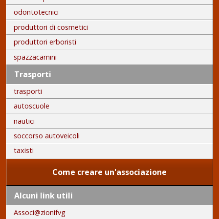
odontotecnici
produttori di cosmetici
produttori erboristi
spazzacamini
Trasporti
trasporti
autoscuole
nautici
soccorso autoveicoli
taxisti
Come creare un'associazione
Alcuni link utili
Associ@zionifvg