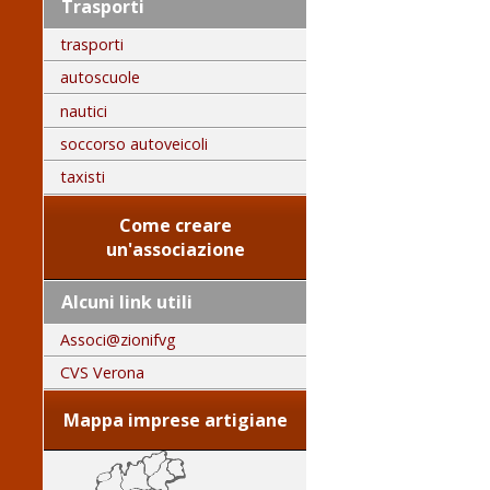
Trasporti
trasporti
autoscuole
nautici
soccorso autoveicoli
taxisti
Come creare
un'associazione
Alcuni link utili
Associ@zionifvg
CVS Verona
Mappa imprese artigiane