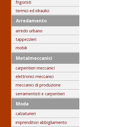
frigoristi
termici ed idraulici
Arredamento
arredo urbano
tappezzieri
mobili
Metalmeccanici
carpentieri meccanici
elettronici meccanici
meccanici di produzione
serramentisti e carpentieri
Moda
calzaturieri
imprenditori abbigliamento