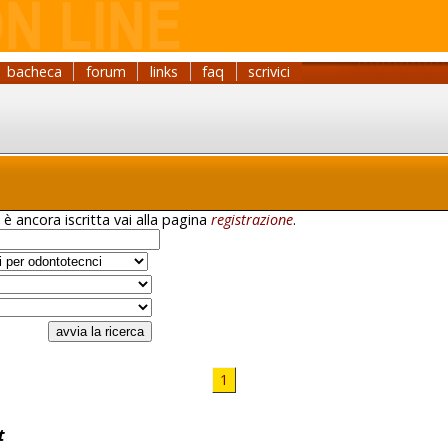
bacheca
forum
links
faq
scrivici
 è ancora iscritta vai alla pagina
registrazione
.
1
t