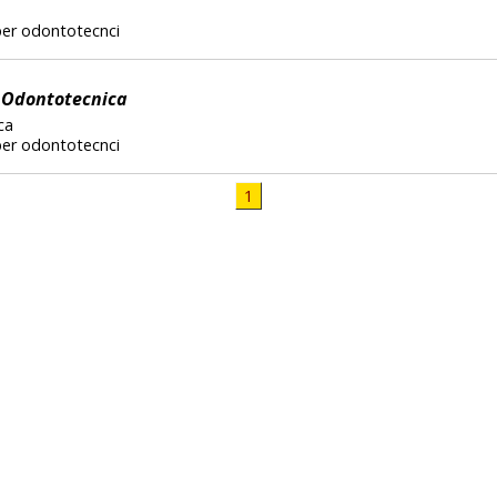
per odontotecnci
a Odontotecnica
ca
per odontotecnci
1