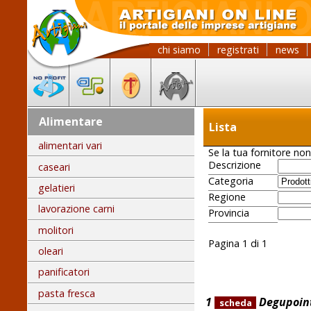
chi siamo
registrati
news
Alimentare
Lista
alimentari vari
Se la tua fornitore non
Descrizione
caseari
Categoria
gelatieri
Regione
lavorazione carni
Provincia
molitori
Pagina 1 di 1
oleari
panificatori
pasta fresca
1
Degupoin
scheda