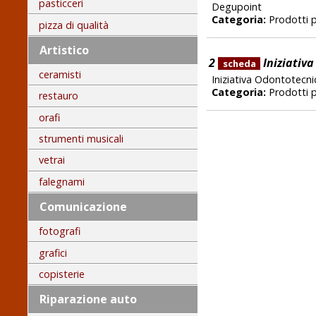
pasticceri
Degupoint
Categoria:
Prodotti 
pizza di qualità
Artistico
2
Iniziativ
scheda
ceramisti
Iniziativa Odontotecni
Categoria:
Prodotti 
restauro
orafi
strumenti musicali
vetrai
falegnami
Comunicazione
fotografi
grafici
copisterie
Riparazione auto