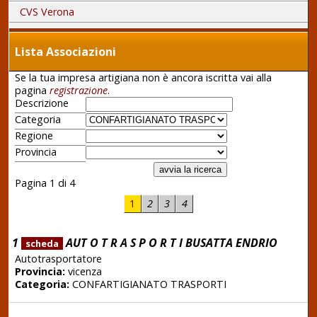
CVS Verona
Lista Associazioni
Se la tua impresa artigiana non è ancora iscritta vai alla
pagina
registrazione
.
Descrizione
Categoria
Regione
Provincia
Pagina 1 di 4
1
2
3
4
1
AUT O T R A S P O R T I BUSATTA ENDRIO
scheda
Autotrasportatore
Provincia:
vicenza
Categoria:
CONFARTIGIANATO TRASPORTI