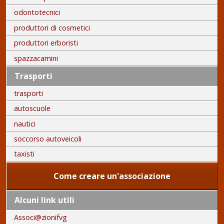
odontotecnici
produttori di cosmetici
produttori erboristi
spazzacamini
Trasporti
trasporti
autoscuole
nautici
soccorso autoveicoli
taxisti
Come creare un'associazione
Alcuni link utili
Associ@zionifvg