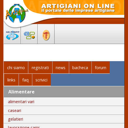
chi siamo
registrati
news
bacheca
forum
links
faq
scrivici
Alimentare
alimentari vari
caseari
gelatieri
lavorazione carni