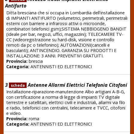
Antifurto
Ditta bresciana che si occupa in Lombardia dell'installazione
di IMPIANTI ANTIFURTO (volumetrici, perimetrali, perimetrali
esterni con barriere a infrarossi attivi o microonde,
combinatori telefonici gsm);SISTEMA NEBBIOGENO BANDIT
(ideale per bar, negozi, uffici, magazzini); TELECAMERE TV-
CC (videoregistrazione su hard-disk, visione e controllo
remoti da pc o telefonino); AUTOMAZIONI(cancelli e
basculanti); ANTINCENDIO. GARANZIA SU PRODOTTI E
INSTALLAZIONE: 3 ANNI. PREVENTIVI GRATUITI.
Provincia:
brescia
Categoria:
ANTENNISTI ED ELETTRONICI
3
Antenne Allarmi Elettrici Telefonia Citofoni
scheda
Installazione-riparazione-manutenzione Albo artigiani A-B-G,
con certificazione a norma di legge di impianti TV digitale
terrestre e satellitari, elettrici civili e industriali, allarmi via filo
e radio, telefonici con centralini, telecamere e TVCC, citofoni
e video.
Provincia:
roma
Categoria:
ANTENNISTI ED ELETTRONICI