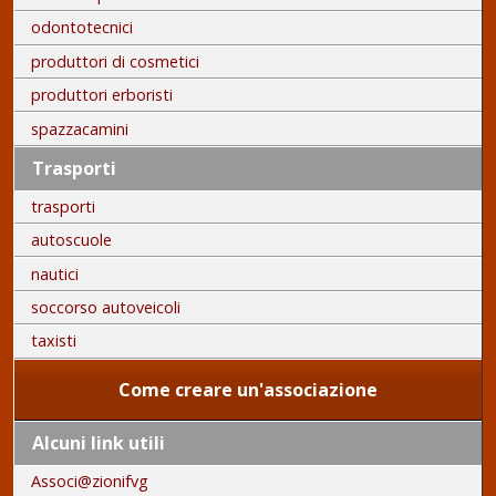
odontotecnici
produttori di cosmetici
produttori erboristi
spazzacamini
Trasporti
trasporti
autoscuole
nautici
soccorso autoveicoli
taxisti
Come creare un'associazione
Alcuni link utili
Associ@zionifvg