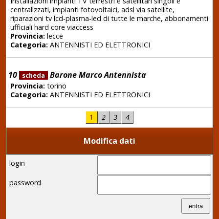
Installazioni impianti TV terrestri e satellitari singoli e
centralizzati, impianti fotovoltaici, adsl via satellite,
riparazioni tv lcd-plasma-led di tutte le marche, abbonamenti
ufficiali hard core viaccess
Provincia:
lecce
Categoria:
ANTENNISTI ED ELETTRONICI
10
Barone Marco Antennista
scheda
Provincia:
torino
Categoria:
ANTENNISTI ED ELETTRONICI
1
2
3
4
Modifica dati
login
password