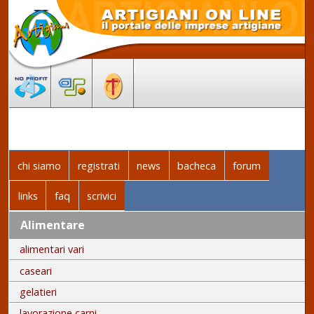
chi siamo
registrati
news
bacheca
forum
links
faq
scrivici
Alimentare
alimentari vari
caseari
gelatieri
lavorazione carni