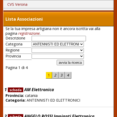
CVS Verona
Lista Associazioni
Se la tua impresa artigiana non è ancora iscritta vai alla
pagina
registrazione
.
Descrizione
Categoria
Regione
Provincia
Pagina 1 di 4
1
2
3
4
1
AM Elettronica
scheda
Provincia:
catania
Categoria:
ANTENNISTI ED ELETTRONICI
2
ANGELO ROSSI Impianti Elettronica
scheda