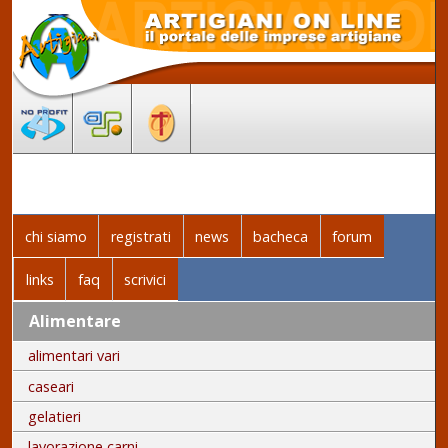
chi siamo
registrati
news
bacheca
forum
links
faq
scrivici
Alimentare
alimentari vari
caseari
gelatieri
lavorazione carni