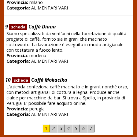
Provincia:
milano
Categoria:
ALIMENTARI VARI
9
Caffè Diana
scheda
Siamo specializzati da vent'anni nella torrefazione di qualità
pregiate di caffè, fornito sia in grani che macinato
sottovuoto. La lavorazione è eseguita in modo artigianale
con tostatura a fuoco lento.
Provincia:
modena
Categoria:
ALIMENTARI VARI
10
Caffè Mokacika
scheda
L'azienda confeziona caffè macinato e in grani, nonché orzo,
con metodi artigianali di cottura a legna. Produce anche
cialde per macchine da bar. Si trova a Spello, in provincia di
Perugia. E' possibile fare acquisti online.
Provincia:
perugia
Categoria:
ALIMENTARI VARI
1
2
3
4
5
6
7