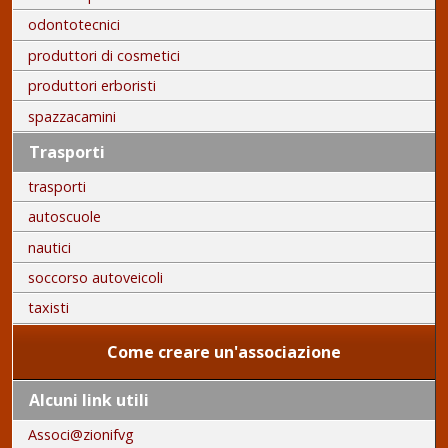
odontotecnici
produttori di cosmetici
produttori erboristi
spazzacamini
Trasporti
trasporti
autoscuole
nautici
soccorso autoveicoli
taxisti
Come creare un'associazione
Alcuni link utili
Associ@zionifvg