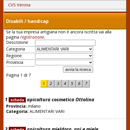
CVS Verona
Disabili / handicap
Se la tua impresa artigiana non è ancora iscritta vai alla
pagina
registrazione
.
Descrizione
Categoria
Regione
Provincia
Pagina 1 di 7
1
2
3
4
5
6
7
1
apicoltura cosmetica Ottolina
scheda
Provincia:
milano
Categoria:
ALIMENTARI VARI
2
apicoltura mieldoro, api e miele
scheda